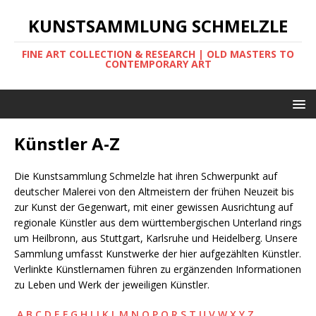
KUNSTSAMMLUNG SCHMELZLE
FINE ART COLLECTION & RESEARCH | OLD MASTERS TO
CONTEMPORARY ART
Künstler A-Z
Die Kunstsammlung Schmelzle hat ihren Schwerpunkt auf
deutscher Malerei von den Altmeistern der frühen Neuzeit bis
zur Kunst der Gegenwart, mit einer gewissen Ausrichtung auf
regionale Künstler aus dem württembergischen Unterland rings
um Heilbronn, aus Stuttgart, Karlsruhe und Heidelberg. Unsere
Sammlung umfasst Kunstwerke der hier aufgezählten Künstler.
Verlinkte Künstlernamen führen zu ergänzenden Informationen
zu Leben und Werk der jeweiligen Künstler.
A
B
C
D
E
F
G
H
I
J
K
L
M
N
O
P
Q
R
S
T
U
V
W
X
Y
Z