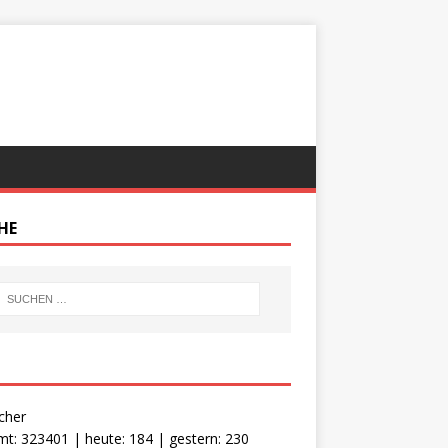
HE
cher
t: 323401 | heute: 184 | gestern: 230