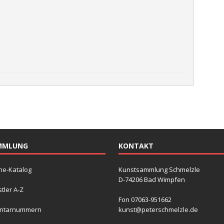
MMLUNG
KONTAKT
ne-Katalog
Kunstsammlung Schmelzle
D-74206 Bad Wimpfen
tler A-Z
Fon 07063-951662
entarnummern
kunst@peterschmelzle.de