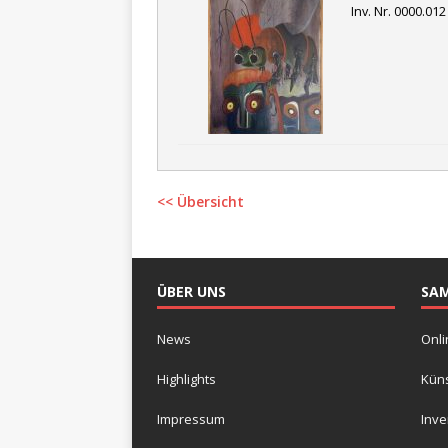
Inv. Nr. 0000.012
<< Übersicht
ÜBER UNS
SA
News
Onli
Highlights
Küns
Impressum
Inv