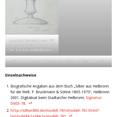
Aus dem Konvolut von 16
Werkstattzeichnungen bei
Dr. Fischer in Heilbronn
Silberne Bonbonniere, Entwurf: Ottmar Stadler 1957
Einzelnachweise
Biografische Angaben aus dem Buch „Silber aus Heilbronn
für die Welt. P. Bruckmann & Söhne 1805-1973“, Heilbronn
2001. Digitalisat beim Stadtarchiv Heilbronn,
Signatur
D003-78
.
http://silber800.de/modell-761/modell-761.html?
lang=de&k1=0&k2=modell-761