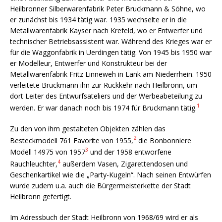
Heilbronner Silberwarenfabrik Peter Bruckmann & Söhne, wo
er zunächst bis 1934 tätig war. 1935 wechselte er in die
Metallwarenfabrik Kayser nach Krefeld, wo er Entwerfer und
technischer Betriebsassistent war. Während des Krieges war er
für die Waggonfabrik in Uerdingen tätig. Von 1945 bis 1950 war
er Modelleur, Entwerfer und Konstrukteur bei der
Metallwarenfabrik Fritz Linneweh in Lank am Niederrhein. 1950
verleitete Bruckmann ihn zur Rückkehr nach Heilbronn, um
dort Leiter des Entwurfsateliers und der Werbeabeteilung zu
1
werden. Er war danach noch bis 1974 für Bruckmann tätig.
Zu den von ihm gestalteten Objekten zählen das
2
Besteckmodell 761 Favorite von 1955,
die Bonbonniere
3
Modell 14975 von 1957
und der 1958 entworfene
4
Rauchleuchter,
außerdem Vasen, Zigarettendosen und
Geschenkartikel wie die „Party-Kugeln“. Nach seinen Entwürfen
wurde zudem u.a. auch die Bürgermeisterkette der Stadt
Heilbronn gefertigt.
Im Adressbuch der Stadt Heilbronn von 1968/69 wird er als