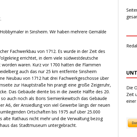
Seite
gesam
.
Hobbymaler in Sinsheim. Wir haben mehrere Gemälde
Reda
tlicher Fachwerkbau von 1712. Es wurde in der Zeit des
lgekrieg errichtet, in dem viele südwestdeutsche
t worden waren. Kurz vor 1700 hatten die Flammen
eidelberg auch das nur 25 km entfernte Sinsheim
UNT
ene Neubau von 1712 hat drei Fachwerkgeschosse über
rnseite zur Hauptstraße hin prangt eine große Zeigeruhr,
Die O
cke. Das Gebäude diente bis in die zweite Hälfte des 20.
Zeit 
g, so auch noch als Boris Siemienkewitsch das Gebäude
einer
er A6, der Ansiedlung von viel Gewerbe längs der neuen
umliegenden Ortschaften bis 1975 auf über 25.000
 alte Rathaus nicht mehr und die Verwaltung bezog
athaus das Stadtmuseum untergebracht.