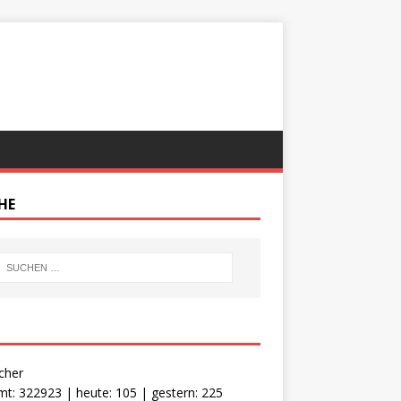
HE
cher
t: 322923 | heute: 105 | gestern: 225