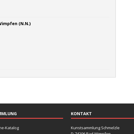
Wimpfen (N.N.)
MMLUNG
KONTAKT
ne-Katalog
Kunstsammlung Schmelzle
D-74206 Bad Wimpfen