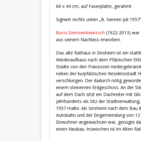
60 x 44 cm, auf Faserplatte, gerahmt
Signiert rechts unten „B. Siemen Juli 1957“
Boris Siemienkewitsch
(1922-2013) war 
aus seinem Nachlass erworben.
Das alte Rathaus in Sinsheim ist ein stat
Wiederaufbaus nach dem Pfälzischen Erbfo
Städte von den Franzosen niedergebrann
neben der kurpfälzischen Residenzstadt H
verschlungen. Der dadurch nötig geword
einem steinernen Erdgeschoss. An der Sti
auf dem Dach sitzt ein Dachreiter mit Glo
Jahrhunderts als Sitz der Stadtverwaltun
1957 malte. Als Sinsheim nach dem Bau d
Autobahn und der Eingemeindung von 12 
Einwohner angewachsen war, genügte das
einen Neubau. Inzwischen ist im Alten R