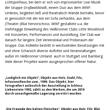
Lichtspielhaus
, bei dem er sich von improvisierter Live-Musik
der Gruppe
Großwaldstadt
, einem Duo aus dem
WINF
-
Umkreis, begleiten ließ und theatralisch Wände bemalte, bevor
er genüsslich mit der Axt ein Sofa zerhackte, aus dem
(Theater-)Blut hervorschoss.
WINF
gestaltete u.a. die
mehrtägige Einweihung des Heilbronner Clubs
Little Woodstock
mit Konzerten, Performances und Ausstellung. Der Club war
danach für längere Zeit Vereinslokal und Proberaum der
Gruppe. Das Kollektiv bestritt in wechselnden Besetzungen mit
und ohne Scharsich diverse Auftritte und Veranstaltungen
außer im Heilbronner Umland auch in Stuttgart und Bamberg.
Viele dieser Projekte waren ausgesprochen offener Natur.
„Lediglich ein Objekt“, Objekt aus Holz, Stahl, Filz,
Infusionsflasche usw., 1990. Das Objekt, hier
fotografiert anlässlich der Ausstellung in Schloss
Liebenstein 1992, zählt zu den Werken, die um 2010
durch unsachgemäße Lagerung zerstört wurden.
„Die Freunde des kalten Fleisches“, Objekt aus Holz, Filz, Blei