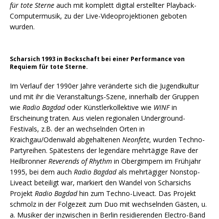
für tote Sterne
auch mit komplett digital erstellter Playback-
Computermusik, zu der Live-Videoprojektionen geboten
wurden.
Scharsich 1993 in Bockschaft bei einer Performance von
Requiem für tote Sterne.
Im Verlauf der 1990er Jahre veränderte sich die Jugendkultur
und mit ihr die Veranstaltungs-Szene, innerhalb der Gruppen
wie
Radio Bagdad
oder Künstlerkollektive wie
WINF
in
Erscheinung traten. Aus vielen regionalen Underground-
Festivals, z.B. der an wechselnden Orten in
Kraichgau/Odenwald abgehaltenen
Neonfete,
wurden Techno-
Partyreihen. Spätestens der legendäre mehrtägige Rave der
Heilbronner
Reverends of Rhythm
in Obergimpern im Frühjahr
1995, bei dem auch
Radio Bagdad
als mehrtägiger Nonstop-
Liveact beteiligt war, markiert den Wandel von Scharsichs
Projekt
Radio Bagdad
hin zum Techno-Liveact. Das Projekt
schmolz in der Folgezeit zum Duo mit wechselnden Gästen, u.
a. Musiker der inzwischen in Berlin residierenden Electro-Band