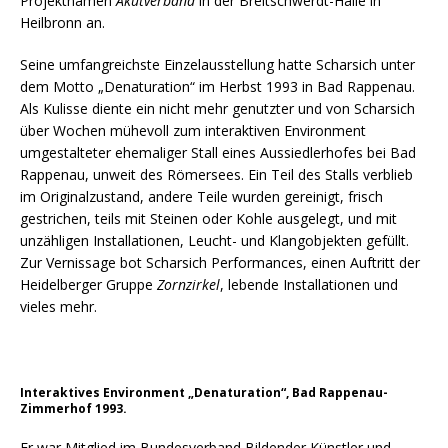
Projektnamen
Akutverband
in der Breitschwerdt-Halle in
Heilbronn an.
Seine umfangreichste Einzelausstellung hatte Scharsich unter
dem Motto „Denaturation“ im Herbst 1993 in Bad Rappenau.
Als Kulisse diente ein nicht mehr genutzter und von Scharsich
über Wochen mühevoll zum interaktiven Environment
umgestalteter ehemaliger Stall eines Aussiedlerhofes bei Bad
Rappenau, unweit des Römersees. Ein Teil des Stalls verblieb
im Originalzustand, andere Teile wurden gereinigt, frisch
gestrichen, teils mit Steinen oder Kohle ausgelegt, und mit
unzähligen Installationen, Leucht- und Klangobjekten gefüllt.
Zur Vernissage bot Scharsich Performances, einen Auftritt der
Heidelberger Gruppe
Zornzirkel
, lebende Installationen und
vieles mehr.
Interaktives Environment „Denaturation“, Bad Rappenau-
Zimmerhof 1993.
Er war Mitglied im Bundesverband Bildender Künstler und