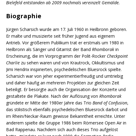
Bielefeld entstanden ab 2009 nochmals vereinzelt Gemälde.
Biographie
Jürgen Scharsich wurde am 17. Juli 1960 in Heilbronn geboren.
Er malte und musizierte seit früher Jugend aus eigenem
Antrieb. Vor größerem Publikum trat er erstmals um 1980 in
Heilbronn als Sänger und Gitarrist der Band
Rhomborak
in
Erscheinung, die im Vorprogramm der Polit-Rocker
Checkpoint
Charlie
zu sehen waren und von Krautrock, Okkultismus und
Jimi Hendrix inspirierten, psychedelischen Bluesrock spielte.
Scharsich war von jeher experimentierfreudig und umtriebig
und daher häufig an mehreren Projekten zur gleichen Zeit
beteiligt. Er besorgte auch die Organisation der Konzerte und
gestaltete die Plakate. Nach der Auflösung von
Rhomborak
gründete er Mitte der 1980er Jahre das Trio
Band of Confusion
,
das stilistisch ebenfalls psychedelischen Bluesrock darbot und
im Rhein/Neckar-Raum gewisse Bekanntheit erreichte. Unter
anderem spielte die Gruppe 1986 beim Römersee Open Air in
Bad Rappenau. Nachdem sich auch dieses Trio aufgelöst