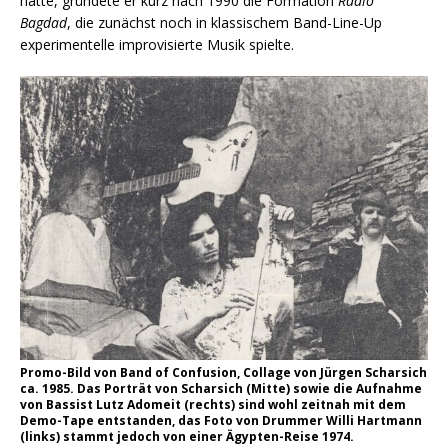
hatte, gründete er kurz nach 1990 die Formation
Radio
Bagdad
, die zunächst noch in klassischem Band-Line-Up
experimentelle improvisierte Musik spielte.
Promo-Bild von Band of Confusion, Collage von Jürgen Scharsich
ca. 1985. Das Porträt von Scharsich (Mitte) sowie die Aufnahme
von Bassist Lutz Adomeit (rechts) sind wohl zeitnah mit dem
Demo-Tape entstanden, das Foto von Drummer Willi Hartmann
(links) stammt jedoch von einer Ägypten-Reise 1974.