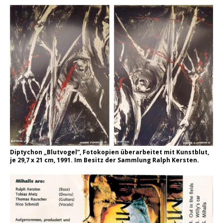
Diptychon „Blutvogel”, Fotokopien überarbeitet mit Kunstblut,
je 29,7 x 21 cm, 1991. Im Besitz der Sammlung Ralph Kersten.