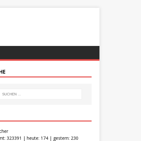
HE
cher
t: 323391 | heute: 174 | gestern: 230