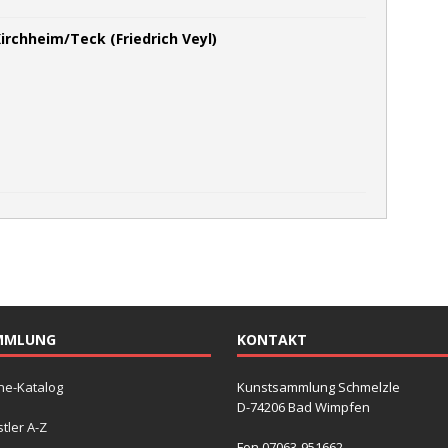
irchheim/Teck (Friedrich Veyl)
MMLUNG
KONTAKT
ne-Katalog
Kunstsammlung Schmelzle
D-74206 Bad Wimpfen
tler A-Z
Fon 07063-951662