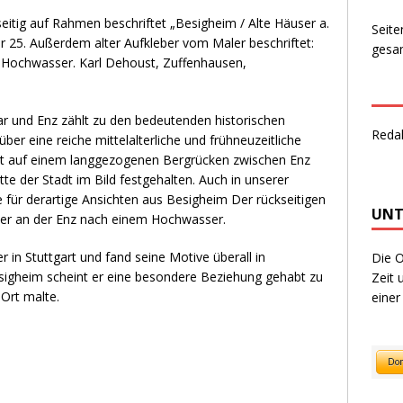
eitig auf Rahmen beschriftet „Besigheim / Alte Häuser a.
Seite
 25. Außerdem alter Aufkleber vom Maler beschriftet:
gesam
 Hochwasser. Karl Dehoust, Zuffenhausen,
und Enz zählt zu den bedeutenden historischen
Reda
ber eine reiche mittelalterliche und frühneuzeitliche
tadt auf einem langgezogenen Bergrücken zwischen Enz
te der Stadt im Bild festgehalten. Auch in unserer
 für derartige Ansichten aus Besigheim Der rückseitigen
UNT
äuser an der Enz nach einem Hochwasser.
in Stuttgart und fand seine Motive überall in
Die O
gheim scheint er eine besondere Beziehung gehabt zu
Zeit 
Ort malte.
einer