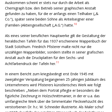
Auskommen scheint er stets nur durch die Arbeit als
Chemigraph bzw. den Betrieb seiner graphischen Anstalt
gefunden zu haben, für die er anfangs einen Teilhaber („&
Co.“), später seine beiden Söhne als Anteilseigner einer
10
(Familien-)Aktiengesellschaft („A.G.“) hatte.
Als eines seiner beruflichen Hauptwerke gilt die Gestaltung der
heraldischen Tafeln für das 1937 erschienene Wappenbuch der
Stadt Solothurn. Friedrich Pfisterer malte nicht nur die
unzähligen Wappenbilder, sondern stellte in seiner grafischen
Anstalt auch die Druckplatten für den Sechs- und
11
Achtfarbendruck der Tafeln her.
In einem Bericht zum kriegsbedingt erst Ende 1945 mit
zweijähriger Verspätung begangenen 25-jährigen Jubiläum des
Unternehmens wird Pfisterers künstlerisches Werk wie folgt
beschrieben: „Neben dem Porträt pflegte er besonders die
figürliche Zeichnung in Holzschnittmanier, in der er u.a. das
umfangreiche Werk über die Simmentaler Fleckviehzucht des
verstorbenen Dr. h.c. W. Schneider illustrierte. Als Maler schuf