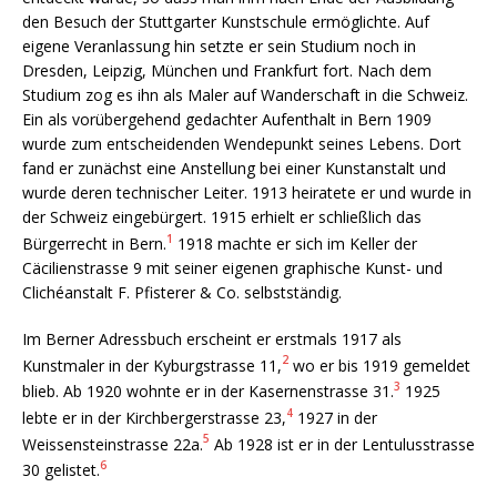
den Besuch der Stuttgarter Kunstschule ermöglichte. Auf
eigene Veranlassung hin setzte er sein Studium noch in
Dresden, Leipzig, München und Frankfurt fort. Nach dem
Studium zog es ihn als Maler auf Wanderschaft in die Schweiz.
Ein als vorübergehend gedachter Aufenthalt in Bern 1909
wurde zum entscheidenden Wendepunkt seines Lebens. Dort
fand er zunächst eine Anstellung bei einer Kunstanstalt und
wurde deren technischer Leiter. 1913 heiratete er und wurde in
der Schweiz eingebürgert. 1915 erhielt er schließlich das
1
Bürgerrecht in Bern.
1918 machte er sich im Keller der
Cäcilienstrasse 9 mit seiner eigenen graphische Kunst- und
Clichéanstalt F. Pfisterer & Co. selbstständig.
Im Berner Adressbuch erscheint er erstmals 1917 als
2
Kunstmaler in der Kyburgstrasse 11,
wo er bis 1919 gemeldet
3
blieb. Ab 1920 wohnte er in der Kasernenstrasse 31.
1925
4
lebte er in der Kirchbergerstrasse 23,
1927 in der
5
Weissensteinstrasse 22a.
Ab 1928 ist er in der Lentulusstrasse
6
30 gelistet.