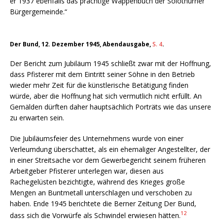
er 1937 ebenfalls das prächtige Wappenbuch der Solothurner
Bürgergemeinde.“
Der Bund, 12. Dezember 1945, Abendausgabe,
S. 4
.
Der Bericht zum Jubiläum 1945 schließt zwar mit der Hoffnung,
dass Pfisterer mit dem Eintritt seiner Söhne in den Betrieb
wieder mehr Zeit für die künstlerische Betätigung finden
würde, aber die Hoffnung hat sich vermutlich nicht erfüllt. An
Gemälden dürften daher hauptsächlich Porträts wie das unsere
zu erwarten sein.
Die Jubiläumsfeier des Unternehmens wurde von einer
Verleumdung überschattet, als ein ehemaliger Angestellter, der
in einer Streitsache vor dem Gewerbegericht seinem früheren
Arbeitgeber Pfisterer unterlegen war, diesen aus
Rachegelüsten bezichtigte, während des Krieges große
Mengen an Buntmetall unterschlagen und verschoben zu
haben. Ende 1945 berichtete die Berner Zeitung Der Bund,
12
dass sich die Vorwürfe als Schwindel erwiesen hätten.