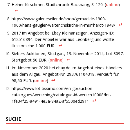
Heiner Kirschmer: Stadtchronik Backnang, S. 120. (
online
)
https://www.galerieseiler.de/shop/gemaelde-1900-
1960/hans-gaugler-walterichskirche-in-murrhardt-1948/
2017 im Angebot bei Ebay Kleinanzeigen, Anzeigen-ID:
612516894. Der Anbieter war aus Leonberg und wollte
illussorische 1.000 EUR.
Siebers Auktionen, Stuttgart, 13. November 2014, Lot 3097,
Startgebot 50 EUR. (
online
)
Im November 2020 bei ebay.de im Angebot eines Händlers
aus dem Allgäu, Angebot-Nr. 293761104318, verkauft für
98,50 EUR. (
online
)
https://www.lot-tissimo.com/en-gb/auction-
catalogues/wersching/catalogue-id-wersch10008/lot-
1fe34f25-a491-4e3a-84a2-af5500ed2911
SUCHE