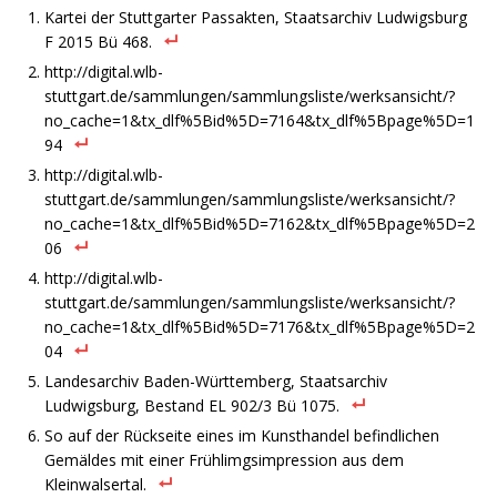
Kartei der Stuttgarter Passakten, Staatsarchiv Ludwigsburg
F 2015 Bü 468.
http://digital.wlb-
stuttgart.de/sammlungen/sammlungsliste/werksansicht/?
no_cache=1&tx_dlf%5Bid%5D=7164&tx_dlf%5Bpage%5D=1
94
http://digital.wlb-
stuttgart.de/sammlungen/sammlungsliste/werksansicht/?
no_cache=1&tx_dlf%5Bid%5D=7162&tx_dlf%5Bpage%5D=2
06
http://digital.wlb-
stuttgart.de/sammlungen/sammlungsliste/werksansicht/?
no_cache=1&tx_dlf%5Bid%5D=7176&tx_dlf%5Bpage%5D=2
04
Landesarchiv Baden-Württemberg, Staatsarchiv
Ludwigsburg, Bestand EL 902/3 Bü 1075.
So auf der Rückseite eines im Kunsthandel befindlichen
Gemäldes mit einer Frühlimgsimpression aus dem
Kleinwalsertal.