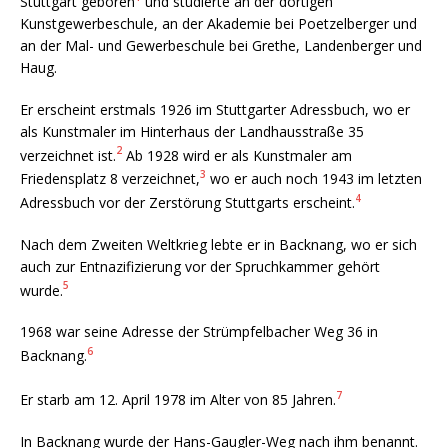
Stuttgart geboren
und studierte an der dortigen
Kunstgewerbeschule, an der Akademie bei Poetzelberger und
an der Mal- und Gewerbeschule bei Grethe, Landenberger und
Haug.
Er erscheint erstmals 1926 im Stuttgarter Adressbuch, wo er
als Kunstmaler im Hinterhaus der Landhausstraße 35
2
verzeichnet ist.
Ab 1928 wird er als Kunstmaler am
3
Friedensplatz 8 verzeichnet,
wo er auch noch 1943 im letzten
4
Adressbuch vor der Zerstörung Stuttgarts erscheint.
Nach dem Zweiten Weltkrieg lebte er in Backnang, wo er sich
auch zur Entnazifizierung vor der Spruchkammer gehört
5
wurde.
1968 war seine Adresse der Strümpfelbacher Weg 36 in
6
Backnang.
7
Er starb am 12. April 1978 im Alter von 85 Jahren.
In Backnang wurde der Hans-Gaugler-Weg nach ihm benannt.