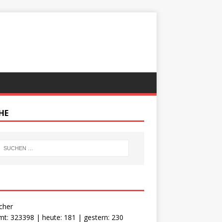
HE
cher
t: 323398 | heute: 181 | gestern: 230