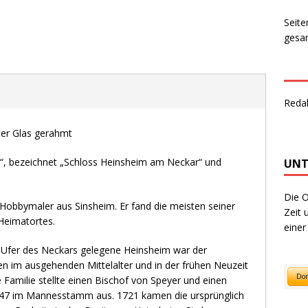
Seite
gesam
Reda
ter Glas gerahmt
h“, bezeichnet „Schloss Heinsheim am Neckar“ und
UNT
Die O
Hobbymaler aus Sinsheim. Er fand die meisten seiner
Zeit 
Heimatortes.
einer
 Ufer des Neckars gelegene Heinsheim war der
en im ausgehenden Mittelalter und in der frühen Neuzeit
e Familie stellte einen Bischof von Speyer und einen
1647 im Mannesstamm aus. 1721 kamen die ursprünglich