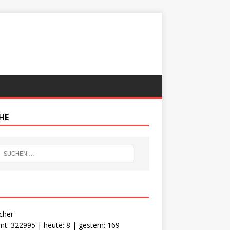
HE
cher
t: 322995 | heute: 8 | gestern: 169