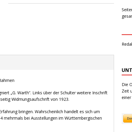
Seite
gesam
Reda
UNT
m Rahmen
Die O
Zeit 
niert „G. Warth“. Links über der Schulter weitere Inschrift
einer
ckseitig Widmungsaufschrift von 1923.
Erfahrung bringen. Wahrscheinlich handelt es sich um
14 mehrmals bei Ausstellungen im Württembergischen