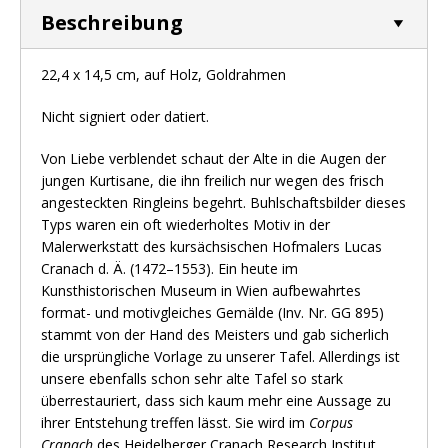
Beschreibung
22,4 x 14,5 cm, auf Holz, Goldrahmen
Nicht signiert oder datiert.
Von Liebe verblendet schaut der Alte in die Augen der
jungen Kurtisane, die ihn freilich nur wegen des frisch
angesteckten Ringleins begehrt. Buhlschaftsbilder dieses
Typs waren ein oft wiederholtes Motiv in der
Malerwerkstatt des kursächsischen Hofmalers Lucas
Cranach d. Ä. (1472–1553). Ein heute im
Kunsthistorischen Museum in Wien aufbewahrtes
format- und motivgleiches Gemälde (Inv. Nr. GG 895)
stammt von der Hand des Meisters und gab sicherlich
die ursprüngliche Vorlage zu unserer Tafel. Allerdings ist
unsere ebenfalls schon sehr alte Tafel so stark
überrestauriert, dass sich kaum mehr eine Aussage zu
ihrer Entstehung treffen lässt. Sie wird im
Corpus
Cranach
des Heidelberger Cranach Research Institut