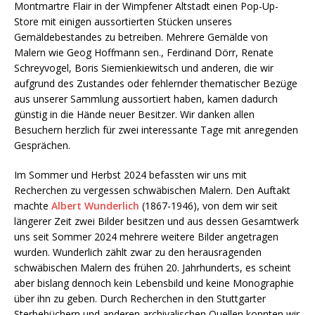
Montmartre Flair in der Wimpfener Altstadt einen Pop-Up-
Store mit einigen aussortierten Stücken unseres
Gemäldebestandes zu betreiben. Mehrere Gemälde von
Malern wie Geog Hoffmann sen., Ferdinand Dörr, Renate
Schreyvogel, Boris Siemienkiewitsch und anderen, die wir
aufgrund des Zustandes oder fehlernder thematischer Bezüge
aus unserer Sammlung aussortiert haben, kamen dadurch
günstig in die Hände neuer Besitzer. Wir danken allen
Besuchern herzlich für zwei interessante Tage mit anregenden
Gesprächen.
Im Sommer und Herbst 2024 befassten wir uns mit
Recherchen zu vergessen schwäbischen Malern. Den Auftakt
machte
Albert Wunderlich
(1867-1946), von dem wir seit
längerer Zeit zwei Bilder besitzen und aus dessen Gesamtwerk
uns seit Sommer 2024 mehrere weitere Bilder angetragen
wurden. Wunderlich zählt zwar zu den herausragenden
schwäbischen Malern des frühen 20. Jahrhunderts, es scheint
aber bislang dennoch kein Lebensbild und keine Monographie
über ihn zu geben. Durch Recherchen in den Stuttgarter
Sterbebüchern und anderen archivalischen Quellen konnten wir