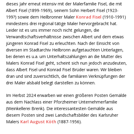
dieses Jahr erneut intensiv mit der Malerfamilie Fisel, die mit
Albert Fisel (1899-1969), seinem Sohn Herbert Fisel (1923-
199?) sowie dem Heilbronner Maler
Konrad Fisel
(1910-1991)
mindestens drei regional tätige Maler hervorgebracht hat.
Leider ist es uns immer noch nicht gelungen, die
Verwandtschaftsverhältnisse zwischen Albert und dem etwas
jüngeren Konrad Fisel zu erleuchten. Nach der Einsicht von
diversen im Stadtarchiv Heilbronn aufgetauchten Unterlagen,
bei denen es u.a. um Unterhaltszahlungen an die Mutter des
Malers Konrad Fisel geht, scheint sich nun jedoch anzudeuten,
dass Albert Fisel und Konrad Fisel Brüder waren. Wir bleiben
dran und sind zuversichtlich, die familiären Verknüpfungen der
drei Maler alsbald belegt darstellen zu können.
Im Herbst 2024 erwarben wir einen größeren Posten Gemälde
aus dem Nachlass einer Pforzheimer Unternehmerfamilie
(Weinkellerei Brenk). Die interessantesten Gemälde aus
diesem Posten sind zwei Landschaftsbilder des Karlsruher
Malers
Karl August Köth
(1887-1956).