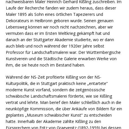
nachweisbaren Maler Heinrich Gerhard Kißling zuschreiben. Im
Laufe der Recherche fanden wir zudem heraus, dass dieser
Maler 1895 als Sohn eines örtlichen Tapezierers und
Dekorateurs in Heilbronn geboren wurde. Seinen genauen
Lebensweg können wir noch nicht nachzeichnen, aber wir
vermuten dass er im Ersten Weltkrieg gekämpft hat und
danach an der Stuttgarter Akademie studierte, wo er dann
auch blieb und noch während der 1920er Jahre selbst
Professor für Landschaftsmalerei war. Der Württembergische
Kunstverein und die Städtische Galerie erwarben Werke von
ihm, die sie heute noch im Bestand haben.
Während der NS-Zeit profitierte Kißling von der NS-
Kulturpolitik, die in Stuttgart praktisch keine „entartete“
moderne Kunst vorfand, sondern die zeitgenössische
schwäbische Landschaftsmalerei förderte, wie sie Kißling
vertrat und lehrte. Man berief den Maler schließlich auch in die
neunköpfige Kommission, die über Ankäufe von Bildern für ein
geplantes „Museum schwäbischer Kunst“ zu entscheiden
hatte. Innerhalb der Akademie zählte Kißling zu den
Fürsprechern von Fritz von Graevenitz (1892-1959) bei dessen