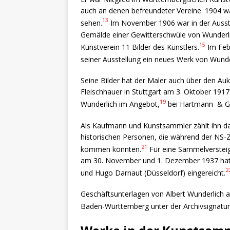
auch an denen befreundeter Vereine. 1904 wa
13
sehen.
Im November 1906 war in der Ausste
Gemälde einer Gewitterschwüle von Wunderli
15
Kunstverein 11 Bilder des Künstlers.
Im Febr
seiner Ausstellung ein neues Werk von Wunde
Seine Bilder hat der Maler auch über den Aukt
Fleischhauer in Stuttgart am 3. Oktober 1917
19
Wunderlich im Angebot,
bei Hartmann & Gre
Als Kaufmann und Kunstsammler zählt ihn d
historischen Personen, die während der NS-Z
21
kommen könnten.
Für eine Sammelversteig
am 30. November und 1. Dezember 1937 hatt
2
und Hugo Darnaut (Düsseldorf) eingereicht.
Geschäftsunterlagen von Albert Wunderlich a
Baden-Württemberg unter der Archivsignatur