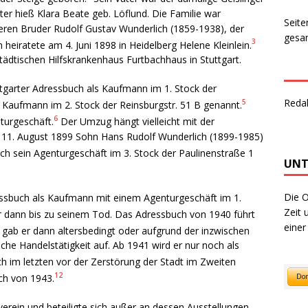
 hieß Klara Beate geb. Löflund. Die Familie war
Seite
eren Bruder Rudolf Gustav Wunderlich (1859-1938), der
gesam
3
 heiratete am 4. Juni 1898 in Heidelberg Helene Kleinlein.
städtischen Hilfskrankenhaus Furtbachhaus in Stuttgart.
ttgarter Adressbuch als Kaufmann im 1. Stock der
Reda
5
 Kaufmann im 2. Stock der Reinsburgstr. 51 B genannt.
6
turgeschäft.
Der Umzug hängt vielleicht mit der
11. August 1899 Sohn Hans Rudolf Wunderlich (1899-1985)
ch sein Agenturgeschäft im 3. Stock der Paulinenstraße 1
UNT
Die O
essbuch als Kaufmann mit einem Agenturgeschäft im 1.
Zeit 
r dann bis zu seinem Tod. Das Adressbuch von 1940 führt
einer
gab er dann altersbedingt oder aufgrund der inzwischen
che Handelstätigkeit auf. Ab 1941 wird er nur noch als
h im letzten vor der Zerstörung der Stadt im Zweiten
12
ch von 1943.
erein und beteiligte sich außer an dessen Ausstellungen