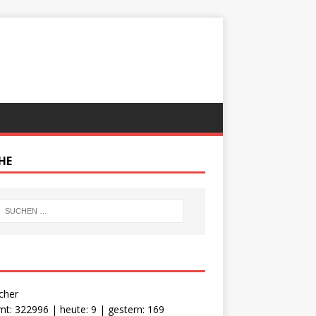
HE
cher
t: 322996 | heute: 9 | gestern: 169