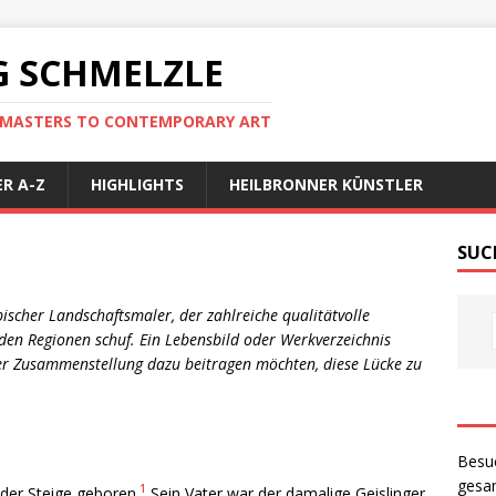
 SCHMELZLE
D MASTERS TO CONTEMPORARY ART
R A-Z
HIGHLIGHTS
HEILBRONNER KÜNSTLER
SUC
scher Landschaftsmaler, der zahlreiche qualitätvolle
en Regionen schuf. Ein Lebensbild oder Werkverzeichnis
eser Zusammenstellung dazu beitragen möchten, diese Lücke zu
Besu
gesam
1
 der Steige geboren.
Sein Vater war der damalige Geislinger