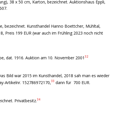
ung), 38 x 50 cm, Karton, bezeichnet. Auktionshaus Eppli,
607.
e, bezeichnet. Kunsthandel Hanno Boettcher, Mühltal,
, Preis 199 EUR (war auch im Frühling 2023 noch nicht
32
pe, dat. 1916. Auktion am 10. November 2001
 Das Bild war 2015 im Kunsthandel, 2018 sah man es wieder
33
ay-Artikelnr. 152786972170,
dann für 700 EUR.
34
hnet. Privatbesitz.