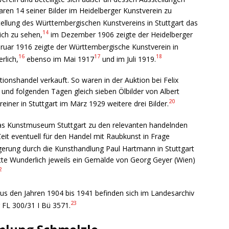
ren 14 seiner Bilder im Heidelberger Kunstverein zu
llung des Württembergischen Kunstvereins in Stuttgart das
14
ch zu sehen,
im Dezember 1906 zeigte der Heidelberger
uar 1916 zeigte der Württembergische Kunstverein in
16
17
18
rlich,
ebenso im Mai 1917
und im Juli 1919.
ionshandel verkauft. So waren in der Auktion bei Felix
 und folgenden Tagen gleich sieben Ölbilder von Albert
20
iner in Stuttgart im März 1929 weitere drei Bilder.
as Kunstmuseum Stuttgart zu den relevanten handelnden
eit eventuell für den Handel mit Raubkunst in Frage
erung durch die Kunsthandlung Paul Hartmann in Stuttgart
e Wunderlich jeweils ein Gemälde von Georg Geyer (Wien)
2
us den Jahren 1904 bis 1941 befinden sich im Landesarchiv
23
 FL 300/31 I Bü 3571.