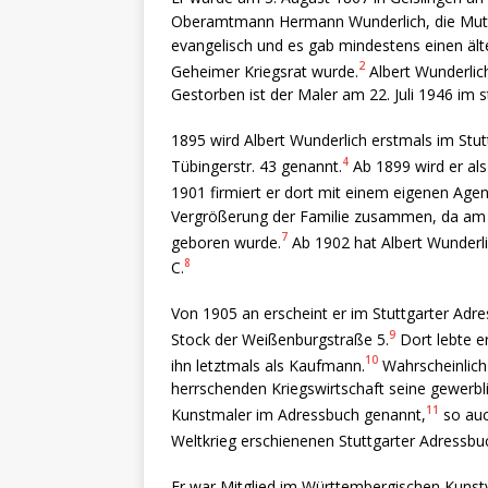
Oberamtmann Hermann Wunderlich, die Mutter
evangelisch und es gab mindestens einen ält
2
Geheimer Kriegsrat wurde.
Albert Wunderlich
Gestorben ist der Maler am 22. Juli 1946 im 
1895 wird Albert Wunderlich erstmals im Stu
4
Tübingerstr. 43 genannt.
Ab 1899 wird er als
1901 firmiert er dort mit einem eigenen Agen
Vergrößerung der Familie zusammen, da am 
7
geboren wurde.
Ab 1902 hat Albert Wunderli
8
C.
Von 1905 an erscheint er im Stuttgarter Adr
9
Stock der Weißenburgstraße 5.
Dort lebte e
10
ihn letztmals als Kaufmann.
Wahrscheinlich 
herrschenden Kriegswirtschaft seine gewerbli
11
Kunstmaler im Adressbuch genannt,
so auc
Weltkrieg erschienenen Stuttgarter Adressbu
Er war Mitglied im Württembergischen Kunstv