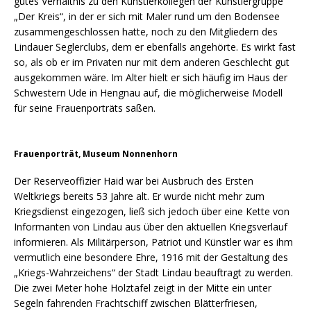
gutes Verhältnis zu den Künstlerkollegen der Künstlergruppe
„Der Kreis“, in der er sich mit Maler rund um den Bodensee
zusammengeschlossen hatte, noch zu den Mitgliedern des
Lindauer Seglerclubs, dem er ebenfalls angehörte. Es wirkt fast
so, als ob er im Privaten nur mit dem anderen Geschlecht gut
ausgekommen wäre. Im Alter hielt er sich häufig im Haus der
Schwestern Ude in Hengnau auf, die möglicherweise Modell
für seine Frauenporträts saßen.
Frauenporträt, Museum Nonnenhorn
Der Reserveoffizier Haid war bei Ausbruch des Ersten
Weltkriegs bereits 53 Jahre alt. Er wurde nicht mehr zum
Kriegsdienst eingezogen, ließ sich jedoch über eine Kette von
Informanten von Lindau aus über den aktuellen Kriegsverlauf
informieren. Als Militärperson, Patriot und Künstler war es ihm
vermutlich eine besondere Ehre, 1916 mit der Gestaltung des
„Kriegs-Wahrzeichens“ der Stadt Lindau beauftragt zu werden.
Die zwei Meter hohe Holztafel zeigt in der Mitte ein unter
Segeln fahrenden Frachtschiff zwischen Blätterfriesen,