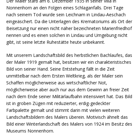
Der Maler starb am 6. Dezember 1935 in seiner Villa in
Nonnenhorn an den Folgen eines Schlaganfalls. Drei Tage
nach seinem Tod wurde sein Leichnam in Lindau-Aeschach
eingeäschert. Da die Unterlagen des Krematoriums als Ort der
Beisetzung nur einen nicht näher bezeichneten Marienfriedhof
nennen und es einen solchen in Lindau und Umgebung nicht
gibt, ist seine letzte Ruhestätte heute unbekannt.
Mit unserem Landschaftsbild des herbstlichen Bachlaufes, das
der Maler 1919 gemalt hat, besitzen wir ein charakteristisches
Bild von seiner Hand. Seine Entstehung fällt in die Zeit
unmittelbar nach dem Ersten Weltkrieg, als der Maler sein
Schaffen möglicherweise aus wirtschaftlicher Not,
möglicherweise aber auch nur aus dem Gewinn an freier Zeit
nach dem Ende seiner Militärlaufbahn intensiviert hat. Das Bild
ist in groben Zügen mit reduzierter, erdig-gedeckter
Farbpalette gemalt und stimmt darin mit vielen weiteren
Landschaftsbildern des Malers überein. Motivisch ähnelt das
Bild einer Winterlandschaft des Malers von 1924 im Besitz des
Museums Nonnenhorn.