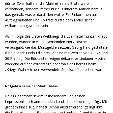
dürfte. Zwar hatte er die Malerei nie als Broterwerb
verstanden, sondern immer nur aus innerem Antrieb heraus
das gemalt, was er darstellen wollte. Ein Einkommen aus
Auftragsarbeiten und Porträts dürfte dem Maler sicher
willkommen gewesen sein.
Als in Folge des Ersten Weltkriegs die Edelmetallmünzen knapp
wurden, wurden in vielen Gemeinden Notgeldscheine
verausgabt, die das Münzgeld ersetzten. Georg Haid gestaltete
für die Stadt Lindau die drei Scheine mit Werten von 10, 25 und
50 Pfennig. Die Rückseiten zeigen dekorative Lindauer Motive,
während auf der Vorderseite nochmals das bereits beim
„Kriegs-Wahrzeichen“ verwendete Segelschiff zu sehen war.
Notgeldscheine der Stadt Lindau
Haids Gesamtwerk wird insbesondere von seinen
impressionistisch anmutenden Landschaftsbildern geprägt. Mit
grobem Pinselzug, nahezu schon abstrahierend, gelingt ihm
die Darstellung der Eigenheiten von Landschaft und Wetter. In