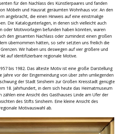
ssenten für den Nachlass des Künstlerpaares und fanden
s von Möbeln und Hausrat geräumten Wohnhaus vor. An den
angebracht, die einen Hinweis auf eine einstmalige
en. Die Katalogunterlagen, in denen sich vielleicht auch
n oder Motivvorlagen befunden haben könnten, waren
 auch den gesamten Nachlass oder zumindest einen großen
dern übernommen hätten, so sehr setzten uns freilich die
 Grenzen. Wir haben uns deswegen auf vier größere und
kt auf identifizierbare regionale Motive.
7 bis 1982. Das älteste Motiv ist eine große Darstellung
he Jahre vor der Eingemeindung von über zehn umliegenden
chwung der Stadt Sinsheim zur Großen Kreisstadt genügte
em 18. Jahrhundert, in dem sich heute das Heimatmuseum
n zählen eine Ansicht des Gasthauses Linde am Ufer der
sichten des Stifts Sinsheim. Eine kleine Ansicht des
regionale Motivauswahl ab.