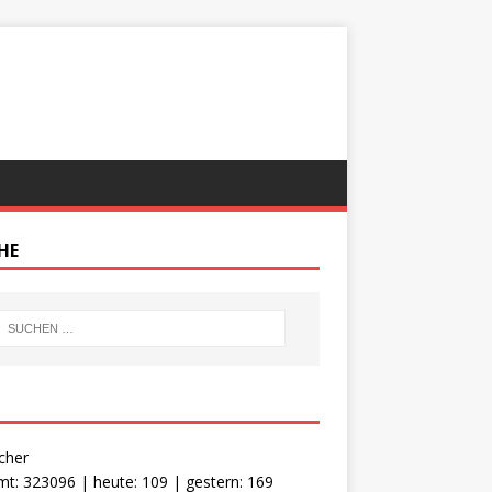
HE
cher
t: 323096 | heute: 109 | gestern: 169