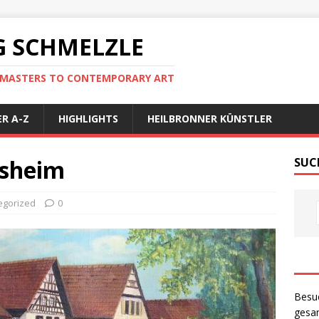
 SCHMELZLE
D MASTERS TO CONTEMPORARY ART
R A-Z
HIGHLIGHTS
HEILBRONNER KÜNSTLER
nsheim
SUC
egorized
0
Besu
gesam