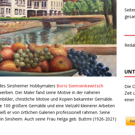
Seite
gesam
Reda
UNT
 des Sinsheimer Hobbymalers
Boris Siemienkewitsch
Die O
werben. Der Maler fand seine Motive in der näheren
Zeit 
bilder, christliche Motive und Kopien bekannter Gemälde.
einer
ie 100 größere Gemälde und eine Vielzahl kleinerer Arbeiten
ieß er von örtlichen Galerien professionell rahmen. Seine
in Sinsheim. Auch seine Frau Helga geb. Buttmi (1926-2021)