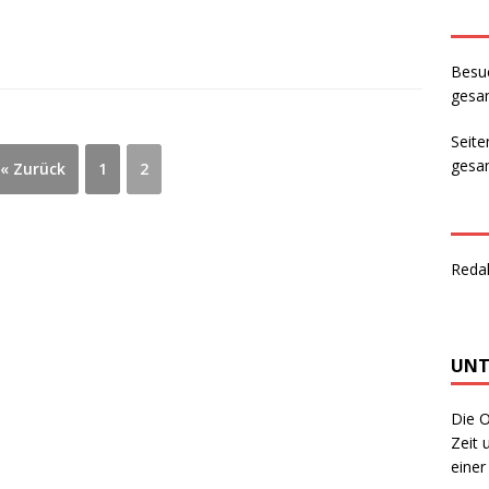
Besu
gesam
Seite
gesam
« Zurück
1
2
Reda
UNT
Die O
Zeit 
einer