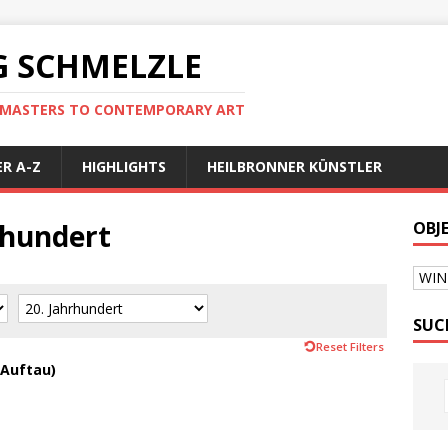
 SCHMELZLE
D MASTERS TO CONTEMPORARY ART
R A-Z
HIGHLIGHTS
HEILBRONNER KÜNSTLER
hrhundert
OBJ
WI
SUC
Reset Filters
 Auftau)