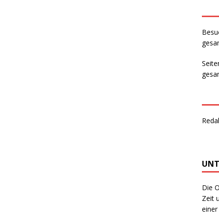
Besu
gesam
Seite
gesam
Reda
UNT
Die O
Zeit 
einer