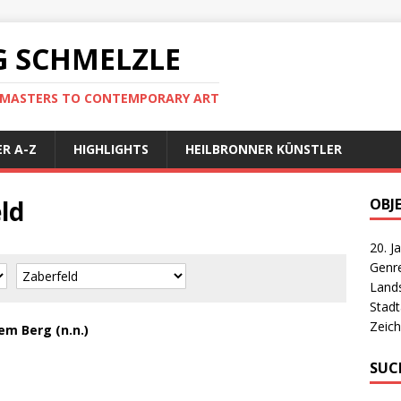
 SCHMELZLE
D MASTERS TO CONTEMPORARY ART
R A-Z
HIGHLIGHTS
HEILBRONNER KÜNSTLER
ld
OBJ
20. J
Genr
Land
Stad
Zeic
em Berg (n.n.)
SUC