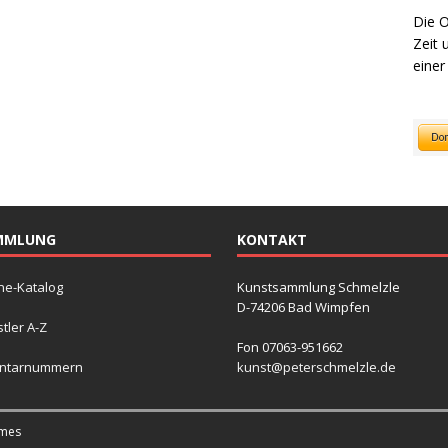
Die O
Zeit 
einer
MMLUNG
KONTAKT
ne-Katalog
Kunstsammlung Schmelzle
D-74206 Bad Wimpfen
tler A-Z
Fon 07063-951662
entarnummern
kunst@peterschmelzle.de
mes