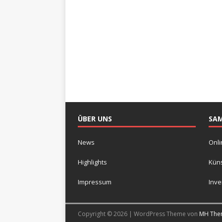
ÜBER UNS
SA
News
Onli
Highlights
Küns
Impressum
Inv
Copyright © 2026 | WordPress Theme von
MH The