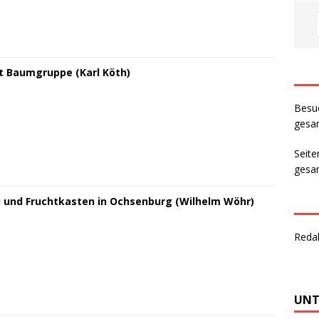
t Baumgruppe (Karl Köth)
Besu
gesam
Seite
gesam
i und Fruchtkasten in Ochsenburg (Wilhelm Wöhr)
Reda
UNT