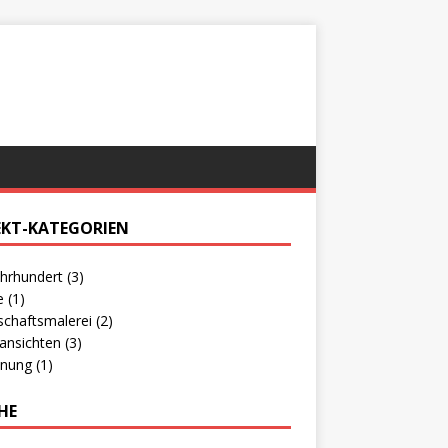
EKT-KATEGORIEN
ahrhundert
(3)
e
(1)
schaftsmalerei
(2)
tansichten
(3)
hnung
(1)
HE