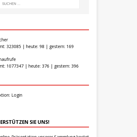
cher
t: 323085 | heute: 98 | gestern: 169
naufrufe
t: 1077347 | heute: 376 | gestern: 396
ktion:
Login
ERSTÜTZEN SIE UNS!
nline-Präsentation unserer Sammlung kostet