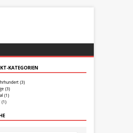
EKT-KATEGORIEN
ahrhundert
(3)
age
(3)
al
(1)
F
(1)
HE