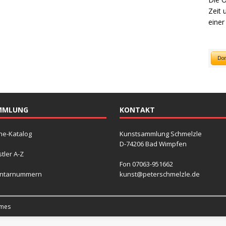
Zeit 
einer
MMLUNG
KONTAKT
ne-Katalog
Kunstsammlung Schmelzle
D-74206 Bad Wimpfen
tler A-Z
Fon 07063-951662
entarnummern
kunst@peterschmelzle.de
mes