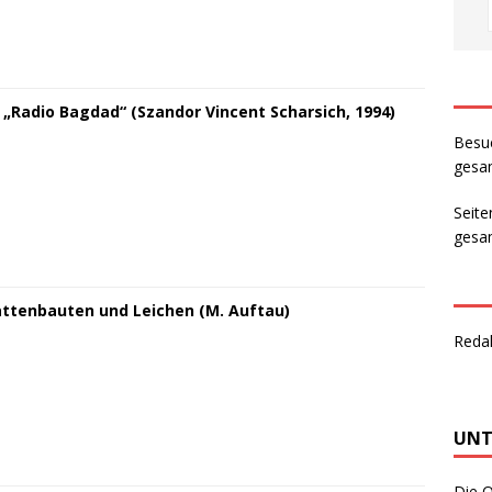
„Radio Bagdad“ (Szandor Vincent Scharsich, 1994)
Besu
gesam
Seite
gesam
attenbauten und Leichen (M. Auftau)
Reda
UNT
Die O