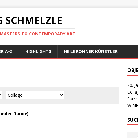
 SCHMELZLE
D MASTERS TO CONTEMPORARY ART
R A-Z
HIGHLIGHTS
HEILBRONNER KÜNSTLER
OBJ
20. J
Coll
Surre
WIN
ander Danov)
SUC