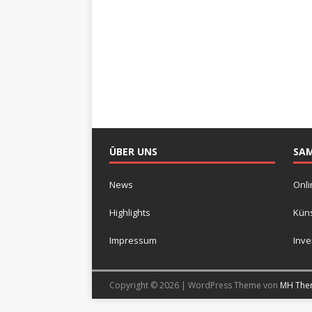
ÜBER UNS
SA
News
Onli
Highlights
Küns
Impressum
Inv
Copyright © 2026 | WordPress Theme von
MH The