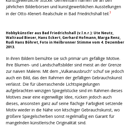
kunstgewerbliche Stücke. Gemeinsam namen sie an den
jährlichen Bilderbörsen und kunstgewerblichen Ausstellungen
3
in der Otto-Klenert-Realschule in Bad Friedrichshall teil.
Hobbykünstler aus Bad Friedrichshall (v.l.n.r.): Ute Neutz,
Waltraud Bieser, Hans Eckert, Gerhard Hofmann, Marga Renz,
Rudi Hans Böhret, Foto in Heilbronner Stimme vom 4. Dezember
2013.
In ihren Bildern bemühte sie sich primär um gefällige Motive.
Ihre Blumen- und Landschaftsbilder sind meist an der Grenze
zur naiven Malerei. Mit dem „Vulkanausbruch“ schuf sie jedoch
auch ein Bild, das den Rahmen der gefälligen Gebrauchskunst
verlässt. Die für überraschende Lichtspiegelungen
aufgebrachten winzigen Spiegelstücke sind im Rahmen dieses
Motives zwar eine eigenwillige Idee, rücken jedoch auch
dieses, ansonsten ganz auf seine flächige Farbigkeit setzende
Motiv wieder in die Nähe von kitschiger Gebrauchskunst, wo
größere Spiegelscherben sonst regelmäßig ein Garant für
mangelnden künstlerische Originalität sind.