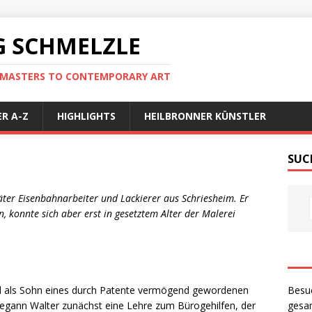
 SCHMELZLE
D MASTERS TO CONTEMPORARY ART
R A-Z
HIGHLIGHTS
HEILBRONNER KÜNSTLER
SUC
er Eisenbahnarbeiter und Lackierer aus Schriesheim. Er
, konnte sich aber erst in gesetztem Alter der Malerei
Besu
nd als Sohn eines durch Patente vermögend gewordenen
gesam
begann Walter zunächst eine Lehre zum Bürogehilfen, der