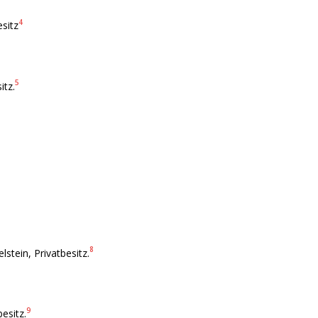
4
sitz
5
itz.
8
tein, Privatbesitz.
9
esitz.