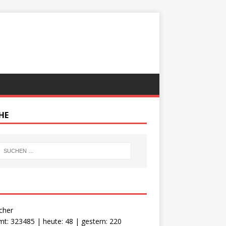
HE
cher
t: 323485 | heute: 48 | gestern: 220