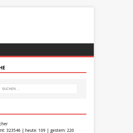
HE
cher
t: 323546 | heute: 109 | gestern: 220