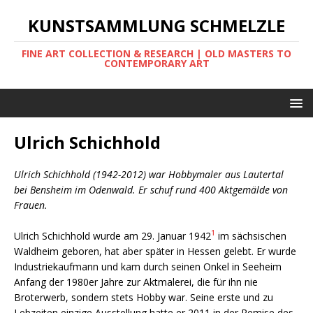
KUNSTSAMMLUNG SCHMELZLE
FINE ART COLLECTION & RESEARCH | OLD MASTERS TO
CONTEMPORARY ART
Ulrich Schichhold
Ulrich Schichhold (1942-2012) war Hobbymaler aus Lautertal
bei Bensheim im Odenwald. Er schuf rund 400 Aktgemälde von
Frauen.
1
Ulrich Schichhold wurde am 29. Januar 1942
im sächsischen
Waldheim geboren, hat aber später in Hessen gelebt. Er wurde
Industriekaufmann und kam durch seinen Onkel in Seeheim
Anfang der 1980er Jahre zur Aktmalerei, die für ihn nie
Broterwerb, sondern stets Hobby war. Seine erste und zu
Lebzeiten einzige Ausstellung hatte er 2011 in der Remise des