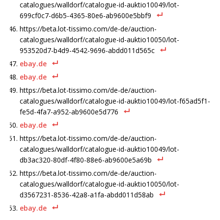
catalogues/walldorf/catalogue-id-auktio10049/lot-
699cf0c7-d6b5-4365-80e6-ab9600e5bbf9
https://beta.lot-tissimo.com/de-de/auction-
catalogues/walldorf/catalogue-id-auktio10050/lot-
953520d7-b4d9-4542-9696-abdd011d565c
ebay.de
ebay.de
https://beta.lot-tissimo.com/de-de/auction-
catalogues/walldorf/catalogue-id-auktio10049/lot-f65ad5f1-
fe5d-4fa7-a952-ab9600e5d776
ebay.de
https://beta.lot-tissimo.com/de-de/auction-
catalogues/walldorf/catalogue-id-auktio10049/lot-
db3ac320-80df-4f80-88e6-ab9600e5a69b
https://beta.lot-tissimo.com/de-de/auction-
catalogues/walldorf/catalogue-id-auktio10050/lot-
d3567231-8536-42a8-a1fa-abdd011d58ab
ebay.de