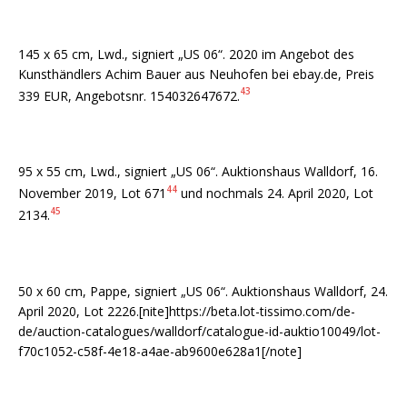
145 x 65 cm, Lwd., signiert „US 06“. 2020 im Angebot des
Kunsthändlers Achim Bauer aus Neuhofen bei ebay.de, Preis
43
339 EUR, Angebotsnr. 154032647672.
95 x 55 cm, Lwd., signiert „US 06“. Auktionshaus Walldorf, 16.
44
November 2019, Lot 671
und nochmals 24. April 2020, Lot
45
2134.
50 x 60 cm, Pappe, signiert „US 06“. Auktionshaus Walldorf, 24.
April 2020, Lot 2226.[nite]https://beta.lot-tissimo.com/de-
de/auction-catalogues/walldorf/catalogue-id-auktio10049/lot-
f70c1052-c58f-4e18-a4ae-ab9600e628a1[/note]