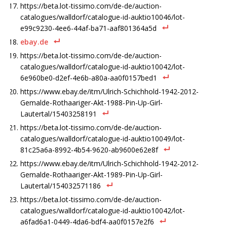
https://beta.lot-tissimo.com/de-de/auction-
catalogues/walldorf/catalogue-id-auktio10046/lot-
e99c9230-4ee6-44af-ba71-aaf801364a5d
ebay.de
https://beta.lot-tissimo.com/de-de/auction-
catalogues/walldorf/catalogue-id-auktio10042/lot-
6e960be0-d2ef-4e6b-a80a-aa0f0157bed1
https://www.ebay.de/itm/Ulrich-Schichhold-1942-2012-
Gemalde-Rothaariger-Akt-1988-Pin-Up-Girl-
Lautertal/15403258191
https://beta.lot-tissimo.com/de-de/auction-
catalogues/walldorf/catalogue-id-auktio10049/lot-
81c25a6a-8992-4b54-9620-ab9600e62e8f
https://www.ebay.de/itm/Ulrich-Schichhold-1942-2012-
Gemalde-Rothaariger-Akt-1989-Pin-Up-Girl-
Lautertal/154032571186
https://beta.lot-tissimo.com/de-de/auction-
catalogues/walldorf/catalogue-id-auktio10042/lot-
a6fad6a1-0449-4da6-bdf4-aa0f0157e2f6