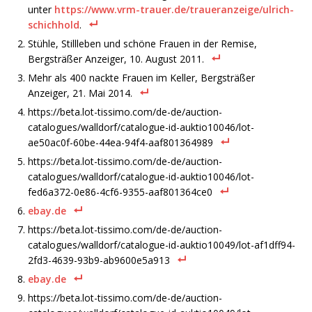
unter
https://www.vrm-trauer.de/traueranzeige/ulrich-
schichhold
.
Stühle, Stillleben und schöne Frauen in der Remise,
Bergsträßer Anzeiger, 10. August 2011.
Mehr als 400 nackte Frauen im Keller, Bergsträßer
Anzeiger, 21. Mai 2014.
https://beta.lot-tissimo.com/de-de/auction-
catalogues/walldorf/catalogue-id-auktio10046/lot-
ae50ac0f-60be-44ea-94f4-aaf801364989
https://beta.lot-tissimo.com/de-de/auction-
catalogues/walldorf/catalogue-id-auktio10046/lot-
fed6a372-0e86-4cf6-9355-aaf801364ce0
ebay.de
https://beta.lot-tissimo.com/de-de/auction-
catalogues/walldorf/catalogue-id-auktio10049/lot-af1dff94-
2fd3-4639-93b9-ab9600e5a913
ebay.de
https://beta.lot-tissimo.com/de-de/auction-