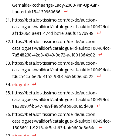
Gemalde-Rothaarige-Lady-2003-Pin-Up-Girl-
Lautertal/154139960666
https://beta.lot-tissimo.com/de-de/auction-
catalogues/walldorf/catalogue-id-auktio10042/lot-
af1d206c-ae91-474d-bc1e-aa0f0157b948
https://beta.lot-tissimo.com/de-de/auction-
catalogues/walldorf/catalogue-id-auktio10046/lot-
7a548238-42e3-4949-9e72-aaf801364e82
https://beta.lot-tissimo.com/de-de/auction-
catalogues/walldorf/catalogue-id-auktio10049/lot-
fd6c54cb-6e26-4152-93f3-ab9600e5d522
ebay.de
https://beta.lot-tissimo.com/de-de/auction-
catalogues/walldorf/catalogue-id-auktio10049/lot-
1e38097f-b547-469f-a8bf-ab9600e5d40a
https://beta.lot-tissimo.com/de-de/auction-
catalogues/walldorf/catalogue-id-auktio10049/lot-
15036911-9216-4c5e-b63d-ab9600e5d64c
ebay.de