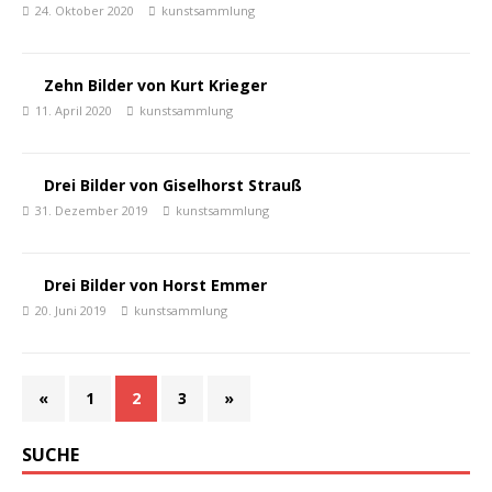
24. Oktober 2020
kunstsammlung
Zehn Bilder von Kurt Krieger
11. April 2020
kunstsammlung
Drei Bilder von Giselhorst Strauß
31. Dezember 2019
kunstsammlung
Drei Bilder von Horst Emmer
20. Juni 2019
kunstsammlung
«
1
2
3
»
SUCHE