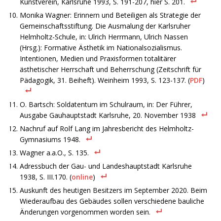
Kunstverein, Karlsruhe 1993, S. 191-207, hier S. 201.
Monika Wagner: Erinnern und Beteiligen als Strategie der
Gemeinschaftsstiftung. Die Ausmalung der Karlsruher
Helmholtz-Schule, in: Ulrich Herrmann, Ulrich Nassen
(Hrsg.): Formative Ästhetik im Nationalsozialismus.
Intentionen, Medien und Praxisformen totalitärer
ästhetischer Herrschaft und Beherrschung (Zeitschrift für
Pädagogik, 31. Beiheft). Weinheim 1993, S. 123-137. (
PDF
)
O. Bartsch: Soldatentum im Schulraum, in: Der Führer,
Ausgabe Gauhauptstadt Karlsruhe, 20. November 1938
Nachruf auf Rolf Lang im Jahresbericht des Helmholtz-
Gymnasiums 1948.
Wagner a.a.O., S. 135.
Adressbuch der Gau- und Landeshauptstadt Karlsruhe
1938, S. III.170. (
online
)
Auskunft des heutigen Besitzers im September 2020. Beim
Wiederaufbau des Gebäudes sollen verschiedene bauliche
Änderungen vorgenommen worden sein.