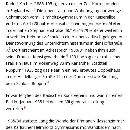
Rudolf Kircher (1885-1954), der zu dieser Zeit Korrespondent
3
in England war.
Die innenstadtnahe Wohnung lag nur wenige
Gehminuten vom Helmholtz-Gymnasium in der Kaiserallee
entfernt. Ab 1928 hatte er zusätzlich ein angemietetes Atelier
4
in der nahen Stephanienstraße 48.
Ab 1929 lebte er weiterhin
unweit der Helmholtz-Schule in einer innerstädtisch gelegenen
Dienstwohnung des Unterrichtsministeriums in der Hoffstraße
5
7.
Dort erscheint im Adressbuch 1930/31 neben ihm auch
6
seine Frau als Kunstgewerblerin.
1931 bezog er er mit seiner
Frau ein Haus im Rosenweg 83 im Karlsruher Stadtteil
7
Rüppurr.
1935 zog das Paar in ein neu erbautes Doppelhaus
in der Heidelberger Straße 19 in der Dammerstock-Siedlung
8
beim Schloss Rüppurr.
Er war Mitglied des Badischen Kunstvereins und war mit einem
Bild im Januar 1935 bei dessen Mitgliederausstellung
9
vertreten.
1935/36 stattete Lang die Wände der Primaner-Klassenzimmer
des Karlsruher Helmholtz-Gymnasiums mit Wandbildern nach