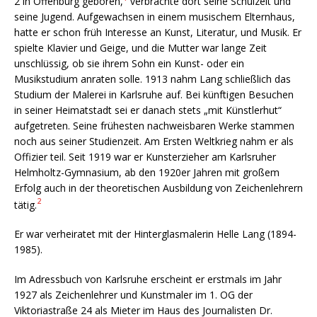
2 in Offenburg geboren,
verbrachte dort seine Schulzeit und
seine Jugend. Aufgewachsen in einem musischem Elternhaus,
hatte er schon früh Interesse an Kunst, Literatur, und Musik. Er
spielte Klavier und Geige, und die Mutter war lange Zeit
unschlüssig, ob sie ihrem Sohn ein Kunst- oder ein
Musikstudium anraten solle. 1913 nahm Lang schließlich das
Studium der Malerei in Karlsruhe auf. Bei künftigen Besuchen
in seiner Heimatstadt sei er danach stets „mit Künstlerhut“
aufgetreten. Seine frühesten nachweisbaren Werke stammen
noch aus seiner Studienzeit. Am Ersten Weltkrieg nahm er als
Offizier teil. Seit 1919 war er Kunsterzieher am Karlsruher
Helmholtz-Gymnasium, ab den 1920er Jahren mit großem
Erfolg auch in der theoretischen Ausbildung von Zeichenlehrern
2
tätig.
Er war verheiratet mit der Hinterglasmalerin Helle Lang (1894-
1985).
Im Adressbuch von Karlsruhe erscheint er erstmals im Jahr
1927 als Zeichenlehrer und Kunstmaler im 1. OG der
Viktoriastraße 24 als Mieter im Haus des Journalisten Dr.