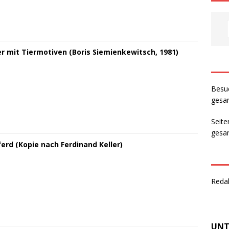
er mit Tiermotiven (Boris Siemienkewitsch, 1981)
Besu
gesam
Seite
gesam
erd (Kopie nach Ferdinand Keller)
Reda
UNT