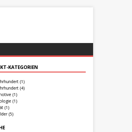
EKT-KATEGORIEN
ahrhundert
(1)
ahrhundert
(4)
motive
(1)
ologie
(1)
rät
(1)
ilder
(5)
HE