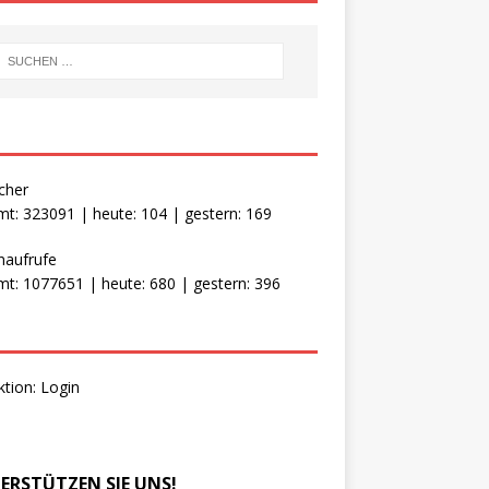
cher
t: 323091 | heute: 104 | gestern: 169
naufrufe
t: 1077651 | heute: 680 | gestern: 396
ktion:
Login
ERSTÜTZEN SIE UNS!