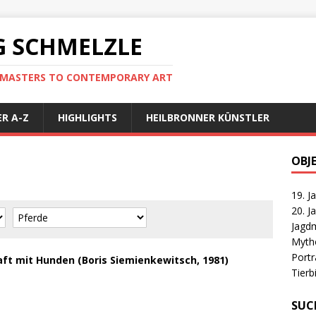
 SCHMELZLE
D MASTERS TO CONTEMPORARY ART
R A-Z
HIGHLIGHTS
HEILBRONNER KÜNSTLER
OBJ
19. J
20. J
Jagd
Myth
Port
ft mit Hunden (Boris Siemienkewitsch, 1981)
Tierb
SUC