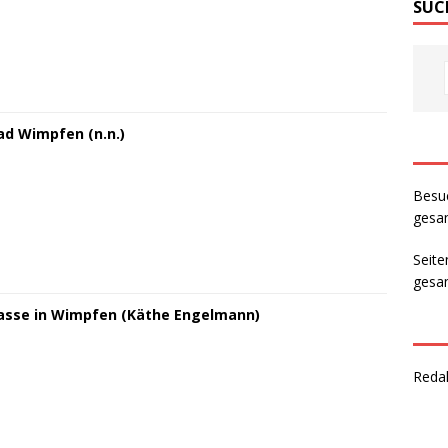
SUC
ad Wimpfen (n.n.)
Besu
gesam
Seite
gesam
sse in Wimpfen (Käthe Engelmann)
Reda