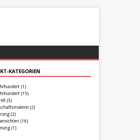
EKT-KATEGORIEN
ahrhundert
(1)
ahrhundert
(15)
ell
(3)
schaftsmalerei
(2)
erung
(2)
tansichten
(16)
hnung
(1)