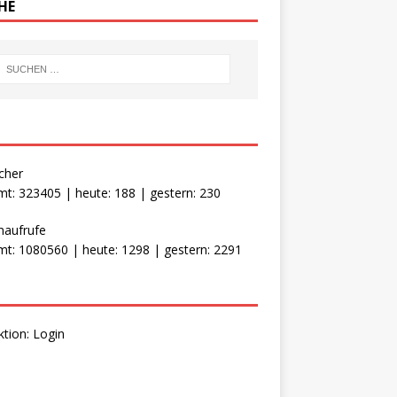
HE
cher
t: 323405 | heute: 188 | gestern: 230
naufrufe
t: 1080560 | heute: 1298 | gestern: 2291
ktion:
Login