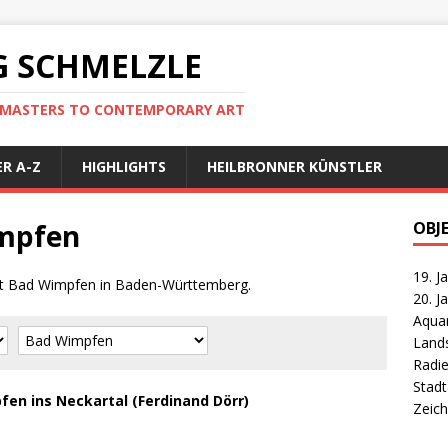
 SCHMELZLE
D MASTERS TO CONTEMPORARY ART
R A-Z
HIGHLIGHTS
HEILBRONNER KÜNSTLER
impfen
OBJ
19. J
tadt Bad Wimpfen in Baden-Württemberg.
20. J
Aquar
Land
Radi
Stad
fen ins Neckartal (Ferdinand Dörr)
Zeic