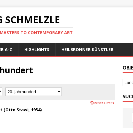
 SCHMELZLE
D MASTERS TO CONTEMPORARY ART
R A-Z
HIGHLIGHTS
HEILBRONNER KÜNSTLER
hrhundert
OBJ
Land
SUC
Reset Filters
 (Otto Stawi, 1954)