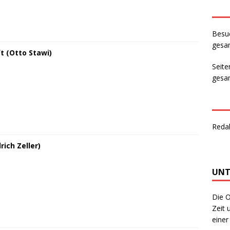
Besu
gesam
t (Otto Stawi)
Seite
gesam
Reda
rich Zeller)
UNT
Die O
Zeit 
einer