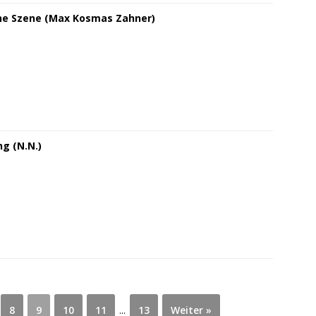
che Szene (Max Kosmas Zahner)
g (N.N.)
8
9
10
11
...
13
Weiter »