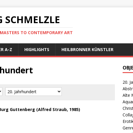
 SCHMELZLE
D MASTERS TO CONTEMPORARY ART
R A-Z
HIGHLIGHTS
HEILBRONNER KÜNSTLER
hrhundert
OBJ
20. J
Abst
Alte 
Aquar
Chris
Burg Guttenberg (Alfred Straub, 1985)
Coll
Eroti
Genr