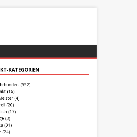
EKT-KATEGORIEN
ahrhundert
(552)
rakt
(16)
Meister
(4)
ell
(20)
tlich
(17)
age
(3)
ka
(31)
e
(24)