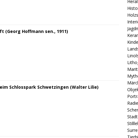
Heral
Histo
Holzs
Inter
Jagd
ft (Georg Hoffmann sen., 1911)
Kera
Kind
Land
Linol
Lith
Mari
Myth
Märc
eim Schlosspark Schwetzingen (Walter Lilie)
Obje
Port
Radi
Sche
Stad
Still
Surre
Tierb