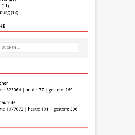
F
(11)
hnung
(18)
HE
cher
t: 323064 | heute: 77 | gestern: 169
naufrufe
t: 1077072 | heute: 101 | gestern: 396