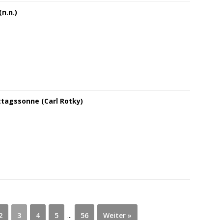
n.n.)
ttagssonne (Carl Rotky)
2
3
4
5
...
56
Weiter »