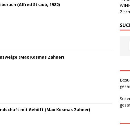
Biberach (Alfred Straub, 1982)
WIN
Zeic
SUC
nzweige (Max Kosmas Zahner)
Besu
gesam
Seite
gesam
ndschaft mit Gehöft (Max Kosmas Zahner)