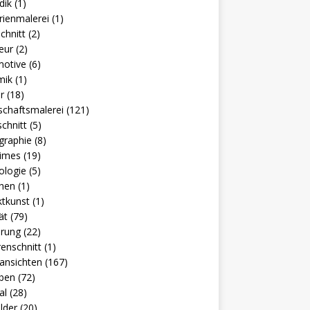
dik
(1)
rienmalerei
(1)
chnitt
(2)
ieur
(2)
motive
(6)
mik
(1)
er
(18)
schaftsmalerei
(121)
schnitt
(5)
ographie
(8)
times
(19)
ologie
(5)
hen
(1)
ktkunst
(1)
rät
(79)
erung
(22)
renschnitt
(1)
tansichten
(167)
leben
(72)
al
(28)
ilder
(20)