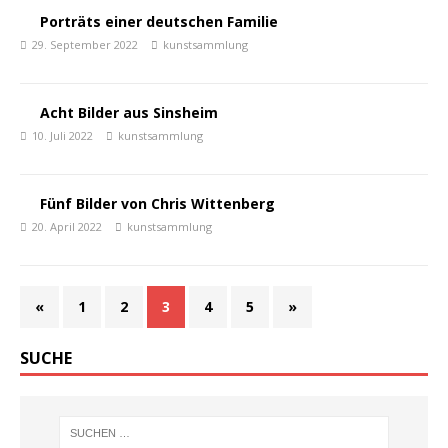
Porträts einer deutschen Familie
29. September 2022
kunstsammlung
Acht Bilder aus Sinsheim
10. Juli 2022
kunstsammlung
Fünf Bilder von Chris Wittenberg
20. April 2022
kunstsammlung
«
1
2
3
4
5
»
SUCHE