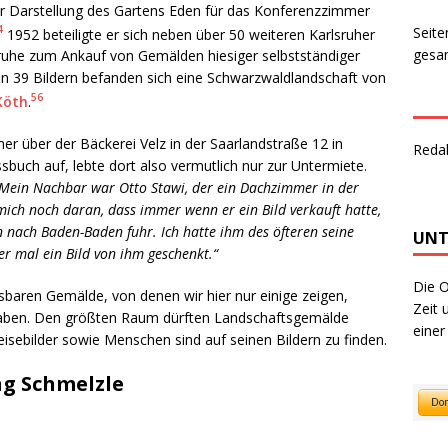
r Darstellung des Gartens Eden für das Konferenzzimmer
Seite
4
1952 beteiligte er sich neben über 50 weiteren Karlsruher
gesam
sruhe zum Ankauf von Gemälden hiesiger selbstständiger
en 39 Bildern befanden sich eine Schwarzwaldlandschaft von
5
6
Köth
.
r über der Bäckerei Velz in der Saarlandstraße 12 in
Reda
ssbuch auf, lebte dort also vermutlich nur zur Untermiete.
Mein Nachbar war Otto Stawi, der ein Dachzimmer in der
ich noch daran, dass immer wenn er ein Bild verkauft hatte,
 nach Baden-Baden fuhr. Ich hatte ihm des öfteren seine
UNT
 mal ein Bild von ihm geschenkt.“
Die O
aren Gemälde, von denen wir hier nur einige zeigen,
Zeit 
 haben. Den größten Raum dürften Landschaftsgemälde
einer
sebilder sowie Menschen sind auf seinen Bildern zu finden.
g Schmelzle