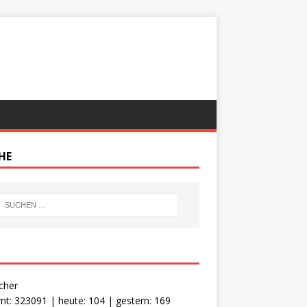
HE
cher
t: 323091 | heute: 104 | gestern: 169