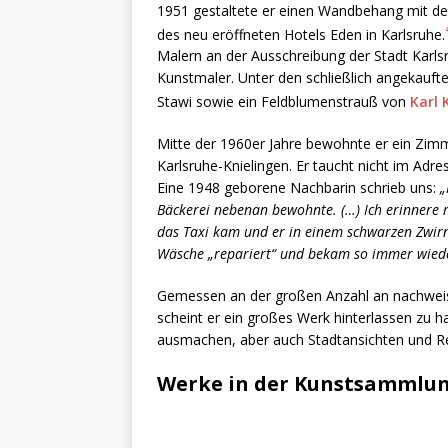
1951 gestaltete er einen Wandbehang mit de
des neu eröffneten Hotels Eden in Karlsruhe.
Malern an der Ausschreibung der Stadt Karl
Kunstmaler. Unter den schließlich angekauft
Stawi sowie ein Feldblumenstrauß von
Karl 
Mitte der 1960er Jahre bewohnte er ein Zimme
Karlsruhe-Knielingen. Er taucht nicht im Adre
Eine 1948 geborene Nachbarin schrieb uns:
„
Bäckerei nebenan bewohnte. (…) Ich erinnere m
das Taxi kam und er in einem schwarzen Zwirn
Wäsche „repariert“ und bekam so immer wieder
Gemessen an der großen Anzahl an nachweisb
scheint er ein großes Werk hinterlassen zu
ausmachen, aber auch Stadtansichten und Rei
Werke in der Kunstsammlun