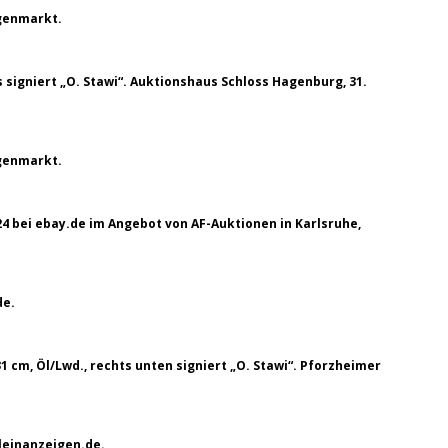
igenmarkt.
ks signiert „O. Stawi“. Auktionshaus Schloss Hagenburg, 31.
igenmarkt.
24 bei ebay.de im Angebot von AF-Auktionen in Karlsruhe,
de.
31 cm, Öl/Lwd., rechts unten signiert „O. Stawi“. Pforzheimer
leinanzeigen.de.