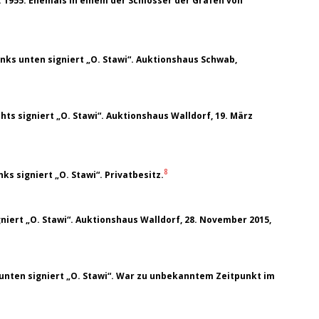
t. 1955. Ehemals in einem der Schlösser der Grafen von
links unten signiert „O. Stawi“. Auktionshaus Schwab,
chts signiert „O. Stawi“. Auktionshaus Walldorf, 19. März
8
s signiert „O. Stawi“. Privatbesitz.
gniert „O. Stawi“. Auktionshaus Walldorf, 28. November 2015,
unten signiert „O. Stawi“. War zu unbekanntem Zeitpunkt im