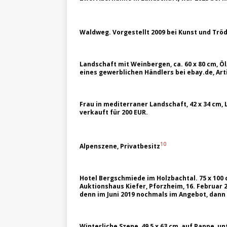
Waldweg. Vorgestellt 2009 bei Kunst und Tröd
Landschaft mit Weinbergen, ca. 60 x 80 cm, Öl
eines gewerblichen Händlers bei ebay.de, Arti
Frau in mediterraner Landschaft, 42 x 34 cm,
verkauft für 200 EUR.
10
Alpenszene, Privatbesitz
Hotel Bergschmiede im Holzbachtal. 75 x 100 cm
Auktionshaus Kiefer, Pforzheim, 16. Februar 2
denn im Juni 2019 nochmals im Angebot, dann t
Winterliche Szene, 49,5 x 63 cm, auf Pappe, u