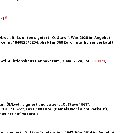
9
el.
/Lwd.. links unten signiert „O. Stawi“. War 2020 im Angebot
kelnr. 184082643204, blieb für 360 Euro natürlich unverkauft.
 Lwd. Auktionshaus HannoVerum, 9. Mai 2024, Lot
3383021
,
, Öl/Lwd., signiert und datiert „O. Stawi 1961“.
018, Lot 5722, Taxe 180 Euro. (Damals wohl nicht verkauft,
axiert auf 90 Euro.)
nten signiert „O. Stawi“ und datiert 1947. War 2016 im Angebot