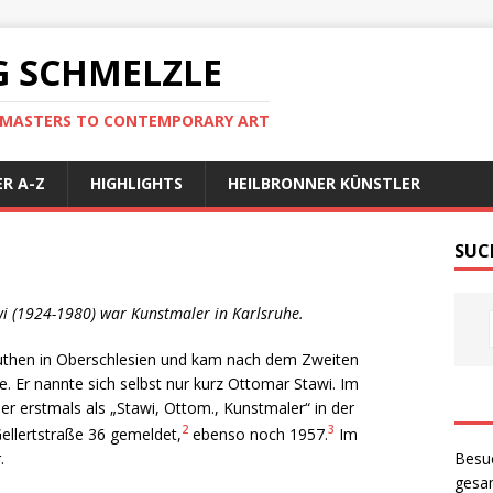
 SCHMELZLE
D MASTERS TO CONTEMPORARY ART
R A-Z
HIGHLIGHTS
HEILBRONNER KÜNSTLER
SUC
i (1924-1980) war Kunstmaler in Karlsruhe.
then in Oberschlesien und kam nach dem Zweiten
e. Er nannte sich selbst nur kurz Ottomar Stawi. Im
r erstmals als „Stawi, Ottom., Kunstmaler“ in der
2
3
Gellertstraße 36 gemeldet,
ebenso noch 1957.
Im
Besu
.
gesam