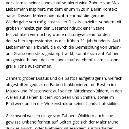
Vor allem in seiner Landschaftsmalerei wirkt Zahner von Max
Lieber­mann inspiriert, mit dem er um 1920 in Berlin Kontakt
hatte. Dessen Malerei, die nicht mehr auf die genaue
Wiedergabe von möglichst vielen Details abzielte, sondern mit
groben Pinselzügen den Gesamt­eindruck einer Szene
festzuhalten vermochte, wurde richtung­weisend für den
deutschen Impressionismus des frühen 20. Jahr­hunderts. Auch
Liebermanns Farbwahl, die durch die Bei­mischung von Braun-
und Grautönen stets gedämpft wirkt, könnte sich auf Zahner
ausgewirkt haben, dessen Landschaften ebenfalls meist ohne
grelle Töne auskommen.
Zahners grober Duktus und die pastös aufgetragenen, vielfach
ab­gestuften gedeckten Farben funk­tionieren am Besten im
Mauer- und Pflasterwerk auf seinen Mittel­meer-Bildern, in den
Wellen auf sei­nen Bildern von Seen und Schif­fen, sowie im
Blattwerk und in der Wolkenstruktur seiner Land­schafts­bilder.
Gleichwohl weisen einige von Zahners Ölbildern auch eine
gewisse Unbeholfenheit auf. Selten gibt sich der Maler Mühe,
dunkles Busch- oder Blattwerk differenziert auszuarbeiten.