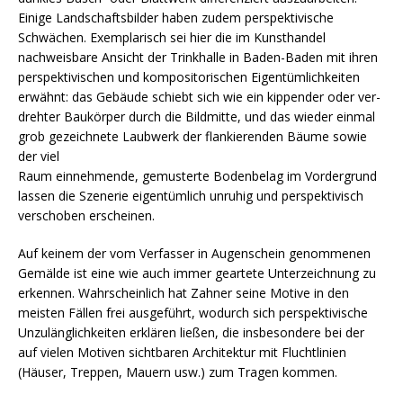
Einige Landschaftsbilder haben zudem perspektivische
Schwächen. Exemplarisch sei hier die im Kunsthandel
nachweisbare Ansicht der Trinkhalle in Baden-Baden mit ihren
perspektivischen und kompositorischen Eigentümlich­­keiten
erwähnt: das Gebäude schiebt sich wie ein kippender oder ver­­
drehter Baukörper durch die Bildmitte, und das wieder einmal
grob gezeichnete Laubwerk der flankierenden Bäume sowie
der viel
Raum einnehmende, gemusterte Bodenbelag im Vor­der­­grund
lassen die Szenerie eigentümlich unruhig und perspek­tivisch
ver­schoben er­schei­nen.
Auf keinem der vom Verfasser in Augenschein genommenen
Gemäl­de ist eine wie auch immer geartete Unterzeichnung zu
erkennen. Wahrscheinlich hat Zahner seine Motive in den
meisten Fällen frei ausgeführt, wodurch sich perspektivische
Unzulänglichkeiten er­klären ließen, die insbeson­dere bei der
auf vielen Motiven sichtbaren Architektur mit Flucht­linien
(Häuser, Treppen, Mauern usw.) zum Tragen kommen.