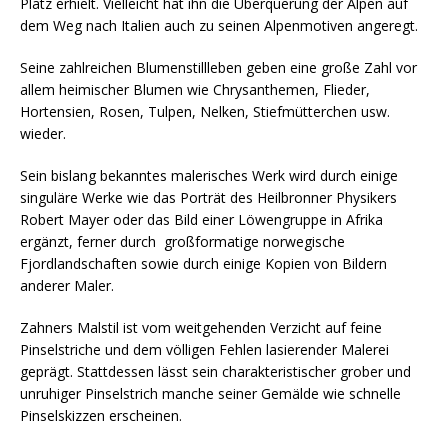
Platz erhielt. Vielleicht hat ihn die Überquerung der Alpen auf
dem Weg nach Italien auch zu seinen Alpenmotiven angeregt.
Seine zahlreichen Blumenstillleben geben eine große Zahl vor
allem heimischer Blumen wie Chrysanthemen, Flieder,
Hortensien, Rosen, Tulpen, Nelken, Stiefmütterchen usw.
wieder.
Sein bislang bekanntes malerisches Werk wird durch einige
singuläre Werke wie das Porträt des Heilbronner Physikers
Robert Mayer oder das Bild einer Löwengruppe in Afrika
ergänzt, ferner durch groß­formatige norwegische
Fjordlandschaften sowie durch einige Kopien von Bildern
anderer Maler.
Zahners Malstil ist vom weitgehenden Verzicht auf feine
Pinsel­striche und dem völligen Fehlen lasie­render Malerei
geprägt. Statt­dessen lässt sein charakteristischer gro­ber und
unruhiger Pinsel­strich manche seiner Gemälde wie schnelle
Pinselskizzen erscheinen.