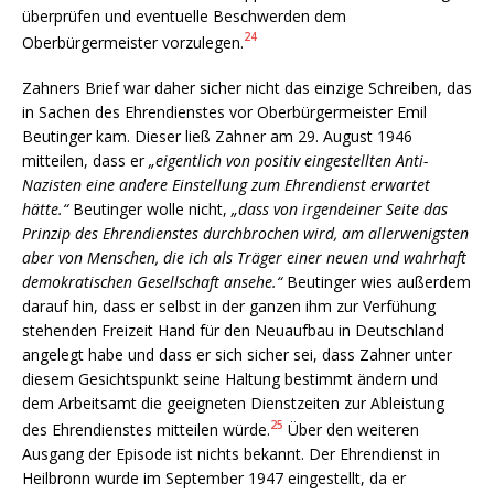
überprüfen und eventuelle Beschwerden dem
24
Oberbürgermeister vorzulegen.
Zahners Brief war daher sicher nicht das einzige Schreiben, das
in Sachen des Ehrendienstes vor Oberbürgermeister Emil
Beutinger kam. Dieser ließ Zahner am 29. August 1946
mitteilen, dass er
„eigentlich von positiv eingestellten Anti-
Nazisten eine andere Einstellung zum Ehrendienst erwartet
hätte.“
Beutinger wolle nicht,
„dass von irgendeiner Seite das
Prinzip des Ehrendienstes durchbrochen wird, am allerwenigsten
aber von Menschen, die ich als Träger einer neuen und wahrhaft
demokratischen Gesellschaft ansehe.“
Beutinger wies außerdem
darauf hin, dass er selbst in der ganzen ihm zur Verfühung
stehenden Freizeit Hand für den Neuaufbau in Deutschland
angelegt habe und dass er sich sicher sei, dass Zahner unter
diesem Gesichtspunkt seine Haltung bestimmt ändern und
dem Arbeitsamt die geeigneten Dienstzeiten zur Ableistung
25
des Ehrendienstes mitteilen würde.
Über den weiteren
Ausgang der Episode ist nichts bekannt. Der Ehrendienst in
Heilbronn wurde im September 1947 eingestellt, da er