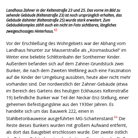
Landhaus Zahner in der Keltenstraße 23 und 25. Das vorne im Bild zu
sehende Gebäude (Keltenstraße 23) ist noch ursprünglich erhalten, das
Gebäude dahinter (Keltenstraße 25) wurde stark erweitert. Zum
Gebäudekomplex zählt auch ein nicht im Foto sichtbares, längliches
43
zweigeschossiges Hinterhaus.
Vor der Erschließung des Wohngebiets war der Abhang vom
Landhaus hinunter zur Mauserstraße als „Kosmas­buckel“ im
Winter eine beliebte Schlitten­bahn der Sontheimer Kinder.
Außerdem befanden sich auf dem Zahner-Grundstück zwei
Bunker, die nach dem Zweiten Weltkrieg auch eine Faszination
auf die Kinder der Umgebung ausübten, heute aber nicht mehr
vorhanden sind. Der nordwestlich der Zahner-Gebäude (etwa
im Bereich des Gartens des heutigen Eckhauses Keltenstraße
19) befindliche Bunker war Teil der Neckar-Enz-Stellung, einer
geheimen Befestigungslinie aus den 1930er Jahren. Es
handelte sich um das Bauwerk 222, einen in
44
Stahlbetonbauweise ausgeführten MG-Schartenstand.
Die
Reste dieses Bunkers wurden mit großem Aufwand entfernt,
als dort das Baugebiet erschlossen wurde. Der zweite östlich