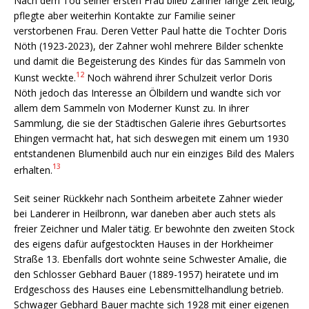
Nach dem Tod seiner ersten Frau blieb Zahner lange Zeit ledig,
pflegte aber weiterhin Kontakte zur Familie seiner
verstorbenen Frau. Deren Vetter Paul hatte die Tochter Doris
Nöth (1923-2023), der Zahner wohl mehrere Bilder schenkte
und damit die Begeisterung des Kindes für das Sammeln von
12
Kunst weckte.
Noch während ihrer Schulzeit verlor Doris
Nöth jedoch das Interesse an Ölbildern und wandte sich vor
allem dem Sammeln von Moderner Kunst zu. In ihrer
Sammlung, die sie der Städtischen Galerie ihres Geburtsortes
Ehingen vermacht hat, hat sich deswegen mit einem um 1930
entstandenen Blumenbild auch nur ein einziges Bild des Malers
13
erhalten.
Seit seiner Rückkehr nach Sontheim arbeitete Zahner wieder
bei Landerer in Heilbronn, war daneben aber auch stets als
freier Zeichner und Maler tätig. Er bewohnte den zweiten Stock
des eigens dafür aufgestockten Hauses in der Horkheimer
Straße 13. Ebenfalls dort wohnte seine Schwester Amalie, die
den Schlosser Gebhard Bauer (1889-1957) heiratete und im
Erdgeschoss des Hauses eine Lebensmittelhandlung betrieb.
Schwager Gebhard Bauer machte sich 1928 mit einer eigenen