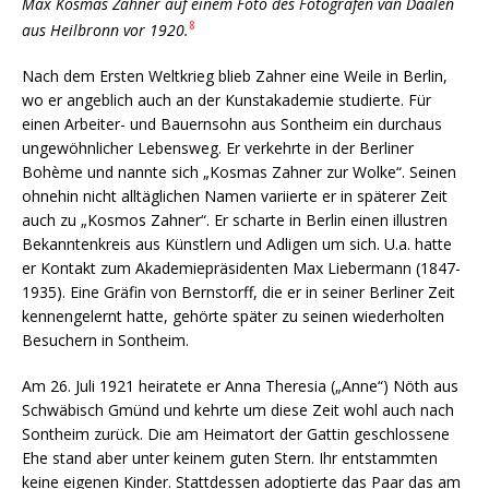
Max Kosmas Zahner auf einem Foto des Fotografen van Daalen
8
aus Heilbronn vor 1920.
Nach dem Ersten Weltkrieg blieb Zahner eine Weile in Berlin,
wo er angeblich auch an der Kunstakademie studierte. Für
einen Arbeiter- und Bauernsohn aus Sontheim ein durchaus
ungewöhnlicher Lebensweg. Er verkehrte in der Berliner
Bohème und nannte sich „Kosmas Zahner zur Wolke“. Seinen
ohnehin nicht alltäglichen Namen variierte er in späterer Zeit
auch zu „Kosmos Zahner“. Er scharte in Berlin einen illustren
Bekanntenkreis aus Künstlern und Adligen um sich. U.a. hatte
er Kontakt zum Akademiepräsidenten Max Liebermann (1847-
1935). Eine Gräfin von Bernstorff, die er in seiner Berliner Zeit
kennengelernt hatte, gehörte später zu seinen wiederholten
Besuchern in Sontheim.
Am 26. Juli 1921 heiratete er Anna Theresia („Anne“) Nöth aus
Schwäbisch Gmünd und kehrte um diese Zeit wohl auch nach
Sontheim zurück. Die am Heimatort der Gattin geschlossene
Ehe stand aber unter keinem guten Stern. Ihr entstammten
keine eigenen Kinder. Stattdessen adoptierte das Paar das am