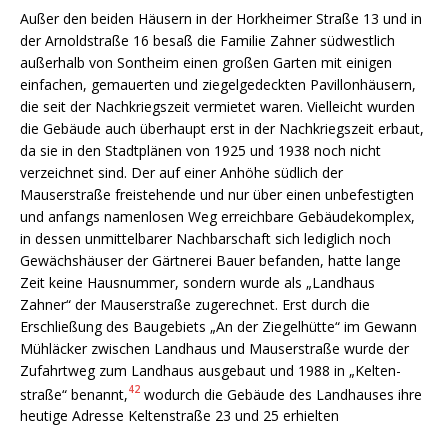
Außer den beiden Häusern in der Horkheimer Straße 13 und in
der Arnoldstraße 16 besaß die Familie Zahner südwestlich
außerhalb von Sontheim einen großen Garten mit einigen
einfachen, gemauerten und ziegelgedeckten Pavillon­häusern,
die seit der Nachkriegszeit vermietet waren. Vielleicht wurden
die Gebäude auch überhaupt erst in der Nachkriegszeit erbaut,
da sie in den Stadtplänen von 1925 und 1938 noch nicht
verzeichnet sind. Der auf einer Anhöhe südlich der
Mauserstraße freistehende und nur über einen unbefestigten
und anfangs namenlosen Weg erreichbare Gebäudekomplex,
in dessen unmittelbarer Nachbar­schaft sich lediglich noch
Gewächshäuser der Gärtnerei Bauer befanden, hatte lange
Zeit keine Hausnummer, sondern wurde als „Landhaus
Zahner“ der Mauserstraße zugerechnet. Erst durch die
Erschließung des Baugebiets „An der Ziegelhütte“ im Gewann
Mühläcker zwischen Landhaus und Mauserstraße wurde der
Zufahrtweg zum Landhaus ausgebaut und 1988 in „Kelten­
42
straße“ benannt,
wodurch die Gebäude des Landhauses ihre
heutige Adresse Keltenstraße 23 und 25 erhielten