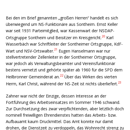
Bei den im Brief genannten „großen Herren“ handelt es sich
überwiegend um NS-Funktionäre aus Sontheim. Ernst Keller
war seit 1931 Parteimitglied, war Kassenwart der NSDAP-
20
Ortsgruppe Sontheim und Beisitzer im Kreisgericht.
Karl
Wasserbäch war Schriftleiter der Sontheimer Ortsgruppe, KdF-
21
Wart und NSV-Ortswalter.
Eugen Hanselmann war nur
stellvertretender Zellenleiter in der Sontheimer Ortsgruppe,
war jedoch als Verwaltungsbeamter und Vereinsfunktionär
bestens vernetzt und gehörte später ab 1960 für die SPD dem
22
Heilbronner Gemeinderat an.
Über das Wirken des vierten
23
Herrn, Karl Christ, während der NS-Zeit ist nichts überliefert.
Zahner war nicht der Einzige, dessen Interesse an der
Fortführung des Arbeitseinsatzes im Sommer 1946 schwand.
Zur Durchsetzung des zwar verpflichtenden, aber letztlich doch
nominell freiwilligen Ehrendienstes hatten das Arbeits- bzw.
Aufbauamt kaum Druckmittel. Das Amt konnte nur damit
drohen, die Dienstzeit zu verdoppeln, das Wohnrecht streng zu