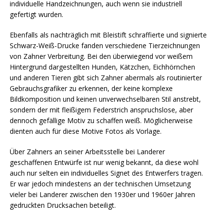
individuelle Hand­zeichnungen, auch wenn sie industriell
gefertigt wurden.
Ebenfalls als nachträglich mit Bleistift schraffierte und signierte
Schwarz-Weiß-Drucke fanden verschiedene Tierzeichnungen
von Zahner Verbreitung. Bei den überwiegend vor weißem
Hintergrund dargestellten Hunden, Kätzchen, Eichhörnchen
und anderen Tieren gibt sich Zahner abermals als routinierter
Ge­brauchs­grafiker zu er­kennen, der keine komplexe
Bildkomposition und keinen unver­wech­sel­baren Stil anstrebt,
sondern der mit fleißigem Federstrich anspruchslose, aber
dennoch gefällige Motiv zu schaffen weiß. Möglicherweise
dienten auch für diese Motive Fotos als Vorlage.
Über Zahners an seiner Arbeitsstelle bei Landerer
geschaffenen Ent­würfe ist nur wenig bekannt, da diese wohl
auch nur selten ein in­dividuelles Signet des Entwerfers tragen.
Er war jedoch mindestens an der technischen Umsetzung
vieler bei Landerer zwischen den 1930er und 1960er Jahren
gedruckten Drucksachen beteiligt.