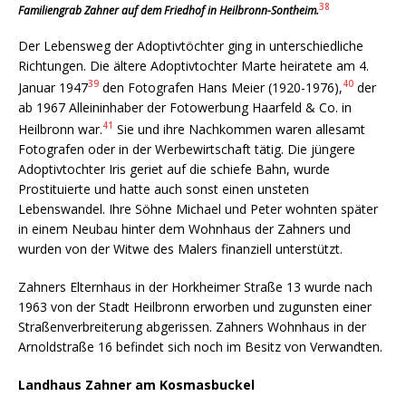
38
Familiengrab Zahner auf dem Friedhof in Heilbronn-Sontheim.
Der Lebensweg der Adoptivtöchter ging in unterschiedliche
Richtungen. Die ältere Adoptivtochter Marte heiratete am 4.
39
40
Januar 1947
den Fotografen Hans Meier (1920-1976),
der
ab 1967 Alleininhaber der Fotowerbung Haarfeld & Co. in
41
Heilbronn war.
Sie und ihre Nachkommen waren allesamt
Fotografen oder in der Werbewirtschaft tätig. Die jüngere
Adoptivtochter Iris geriet auf die schiefe Bahn, wurde
Prostituierte und hatte auch sonst einen unsteten
Lebenswandel. Ihre Söhne Michael und Peter wohnten später
in einem Neubau hinter dem Wohnhaus der Zahners und
wurden von der Witwe des Malers finanziell unterstützt.
Zahners Elternhaus in der Horkheimer Straße 13 wurde nach
1963 von der Stadt Heilbronn erworben und zugunsten einer
Straßenverbreiterung abgerissen. Zahners Wohnhaus in der
Arnoldstraße 16 befindet sich noch im Besitz von Verwandten.
Landhaus Zahner am Kosmasbuckel