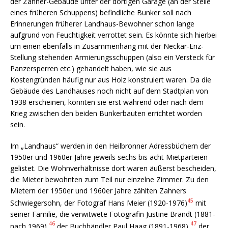
der Zahner-Gebäude unter der dortigen Garage (an der Stelle
eines früheren Schuppens) befindliche Bunker soll nach
Erinnerungen früherer Landhaus-Bewohner schon lange
aufgrund von Feuchtigkeit verrottet sein. Es könnte sich hierbei
um einen ebenfalls in Zusammenhang mit der Neckar-Enz-
Stellung stehenden Armierungsschuppen (also ein Versteck für
Panzersperren etc.) gehandelt haben, wie sie aus
Kostengründen häufig nur aus Holz konstruiert waren. Da die
Gebäude des Landhauses noch nicht auf dem Stadtplan von
1938 erscheinen, könnten sie erst während oder nach dem
Krieg zwischen den beiden Bunkerbauten errichtet worden
sein.
Im „Landhaus“ werden in den Heilbronner Adress­büchern der
1950er und 1960er Jahre jeweils sechs bis acht Miet­parteien
gelistet. Die Wohnverhältnisse dort waren äußerst bescheiden,
die Mieter bewohnten zum Teil nur einzelne Zimmer. Zu den
Mietern der 1950er und 1960er Jahre zählten Zahners
45
Schwiegersohn, der Fotograf Hans Meier (1920-1976)
mit
seiner Familie, die verwitwete Fotografin Justine Brandt (1881-
46
47
nach 1969),
der Buchhändler Paul Haag (1891-1968),
der