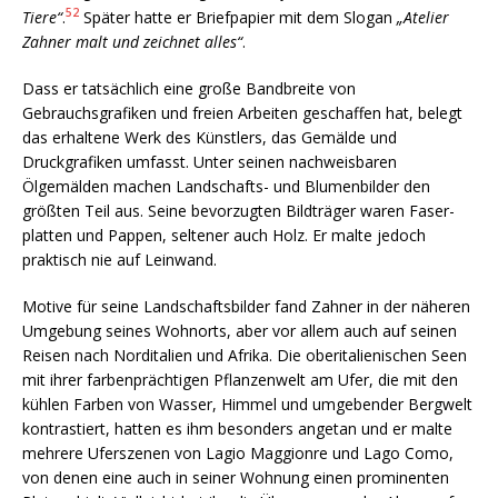
52
Tiere“
.
Später hatte er Briefpapier mit dem Slogan
„Atelier
Zahner malt und zeichnet alles“
.
Dass er tatsächlich eine große Bandbreite von
Gebrauchsgrafiken und freien Arbeiten geschaffen hat, belegt
das erhaltene Werk des Künstlers, das Gemälde und
Druckgrafiken umfasst. Unter seinen nach­weisbaren
Ölgemälden machen Landschafts- und Blumenbilder den
größten Teil aus. Seine bevorzugten Bildträger wa­ren Faser­
platten und Pappen, seltener auch Holz. Er malte jedoch
praktisch nie auf Leinwand.
Motive für seine Landschaftsbilder fand Zahner in der näheren
Um­gebung seines Wohnorts, aber vor allem auch auf seinen
Reisen nach Norditalien und Afrika. Die oberitalienischen Seen
mit ihrer farben­präch­tigen Pflanzenwelt am Ufer, die mit den
kühlen Farben von Wasser, Himmel und umgebender Bergwelt
kontrastiert, hatten es ihm be­sonders angetan und er malte
mehrere Uferszenen von Lagio Maggionre und Lago Como,
von denen eine auch in seiner Wohnung einen prominenten