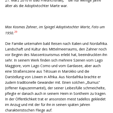
21. März 2010 in Bad Friedrichshall),
die nur wenige Jahre
älter als die Adoptivtochter Marte war.
Max Kosmas Zahner, im Spiegel Adoptivtochter Marte, Foto um
29
1950.
Die Familie unternahm bald Reisen nach Italien und Nordafrika.
Landschaft und Kultur des Mittelmeerraums, den Zahner noch
vor Beginn des Massentourismus erlebt hat, beeindruckten ihn
sehr. In seinem Werk finden sich mehrere Szenen vom Lago
Maggiore, vom Lago Como und vom Gardasee, aber auch
eine Straßenszene aus Tétouan in Marokko und die
Darstellung von Löwen in Afrika. Aus Nordafrika brachte er
zudem traditionelle Gewänder mit. Einen solchen „Burnus“
(offener Kapuzenmantel), der seiner Leibesfülle schmeichelte,
pflegte er danach auch in seinem Heim in Sontheim zu tragen.
In der Öffentlichkeit trat er ansonsten meist tadellos gekleidet
im Anzug und mit der für ihn in seinen späten Jahren
charakteristischen Fliege auf.