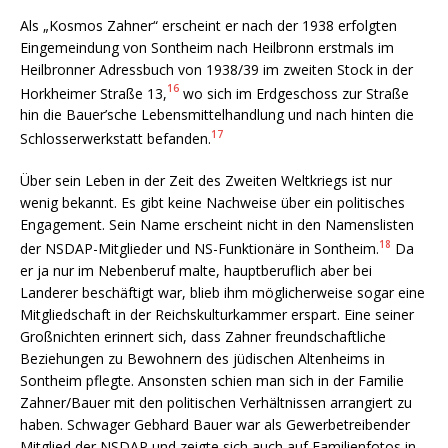
Als „Kosmos Zahner“ erscheint er nach der 1938 erfolgten
Eingemeindung von Sontheim nach Heilbronn erstmals im
Heilbronner Adressbuch von 1938/39 im zweiten Stock in der
16
Horkheimer Straße 13,
wo sich im Erdgeschoss zur Straße
hin die Bauer’sche Lebensmittelhandlung und nach hinten die
17
Schlosserwerkstatt befanden.
Über sein Leben in der Zeit des Zweiten Weltkriegs ist nur
wenig bekannt. Es gibt keine Nachweise über ein politisches
Engagement. Sein Name erscheint nicht in den Namenslisten
18
der NSDAP-Mitglieder und NS-Funktionäre in Sontheim.
Da
er ja nur im Nebenberuf malte, hauptberuflich aber bei
Landerer beschäftigt war, blieb ihm möglicherweise sogar eine
Mitgliedschaft in der Reichskulturkammer erspart. Eine seiner
Großnichten erinnert sich, dass Zahner freundschaftliche
Beziehungen zu Bewohnern des jüdischen Altenheims in
Sontheim pflegte. Ansonsten schien man sich in der Familie
Zahner/Bauer mit den politischen Verhältnissen arrangiert zu
haben. Schwager Gebhard Bauer war als Gewerbetreibender
Mitglied der NSDAP und zeigte sich auch auf Familienfotos in