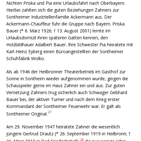
Nichten Priska und Pia eine Urlaubsfahrt nach Oberbayern.
Hierbei zahlten sich die guten Beziehungen Zahners zur
Sontheimer Industriellenfamilie Ackermann aus. Der
Ackermann-Chauffeur fuhr die Gruppe nach Bayern. Priska
Bauer (* 6. März 1926; † 13. August 2001) lernte im
Urlaubsdomizil ihren späteren Gatten kennen, den
Holzbildhauer Adalbert Bauer. Ihre Schwester Pia heiratete mit
Karl-Heinz Eyberg einen Büroangestellten der Sontheimer
Schuhfabrik Wolko.
Als ab 1946 der Heilbronner Theaterbetrieb im Gasthof zur
Sonne in Sontheim wieder aufgenommen wurde, gingen die
Schauspieler gerne im Haus Zahner ein und aus. Zur guten
Vernetzung Zahners trug sicherlich auch Schwager Gebhard
Bauer bei, der aktiver Turner und nach dem Krieg erster
Kommandant der Sontheimer Feuerwehr war. Er galt als
27
Sontheimer Original.
Am 29. November 1947 heiratete Zahner die wesentlich
jüngere Gertrud Drautz (* 26. September 1919 in Heilbronn; †
28