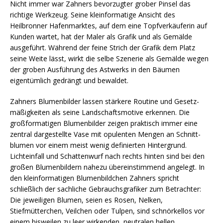
Nicht immer war Zahners bevorzugter grober Pinsel das
richtige Werkzeug. Seine kleinformatige Ansicht des
Heilbronner Hafen­marktes, auf dem eine Topfverkäuferin auf
Kunden wartet, hat der Maler als Grafik und als Gemälde
ausgeführt. Während der feine Strich der Grafik dem Platz
seine Weite lässt, wirkt die selbe Szenerie als Gemälde wegen
der groben Ausführung des Astwerks in den Bäu­men
eigentümlich gedrängt und bewaldet.
Zahners Blumenbilder lassen stärkere Routine und Gesetz­
mäßig­keiten als seine Landschaftsmotive erkennen. Die
großformatigen Blumenbilder zeigen praktisch immer eine
zentral dargestellte Vase mit opulenten Mengen an Schnitt­
blumen vor einem meist wenig definierten Hintergrund.
Lichteinfall und Schattenwurf nach rechts hinten sind bei den
großen Blumenbildern nahezu übereinstimmend angelegt. In
den kleinformatigen Blumenbildchen Zahners spricht
schließlich der sach­­­liche Gebrauchsgrafiker zum Betrachter:
Die je­wei­ligen Blumen, seien es Rosen, Nelken,
Stiefmütterchen, Veil­chen oder Tulpen, sind schnörkellos vor
einem bisweilen zu leer wir­ken­den, neutralen hellen