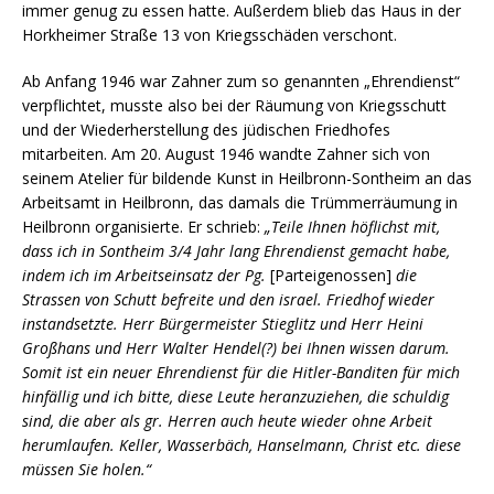
immer genug zu essen hatte. Außerdem blieb das Haus in der
Horkheimer Straße 13 von Kriegsschäden verschont.
Ab Anfang 1946 war Zahner zum so genannten „Ehrendienst“
verpflichtet, musste also bei der Räumung von Kriegsschutt
und der Wiederherstellung des jüdischen Friedhofes
mitarbeiten. Am 20. August 1946 wandte Zahner sich von
seinem Atelier für bildende Kunst in Heilbronn-Sontheim an das
Arbeitsamt in Heilbronn, das damals die Trümmerräumung in
Heilbronn organisierte. Er schrieb:
„Teile Ihnen höflichst mit,
dass ich in Sontheim 3/4 Jahr lang Ehrendienst gemacht habe,
indem ich im Arbeitseinsatz der Pg.
[Parteigenossen]
die
Strassen von Schutt befreite und den israel. Friedhof wieder
instandsetzte. Herr Bürgermeister Stieglitz und Herr Heini
Großhans und Herr Walter Hendel(?) bei Ihnen wissen darum.
Somit ist ein neuer Ehrendienst für die Hitler-Banditen für mich
hinfällig und ich bitte, diese Leute heranzuziehen, die schuldig
sind, die aber als gr. Herren auch heute wieder ohne Arbeit
herumlaufen. Keller, Wasserbäch, Hanselmann, Christ etc. diese
müssen Sie holen.“