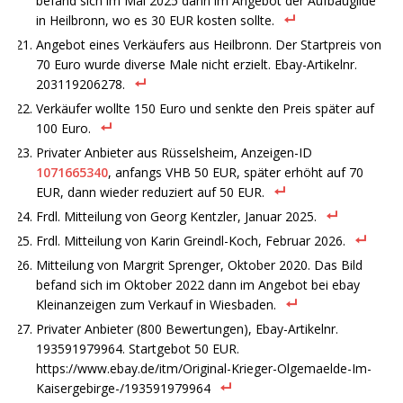
befand sich im Mai 2025 dann im Angebot der Aufbaugilde
in Heilbronn, wo es 30 EUR kosten sollte.
Angebot eines Verkäufers aus Heilbronn. Der Startpreis von
70 Euro wurde diverse Male nicht erzielt. Ebay-Artikelnr.
203119206278.
Verkäufer wollte 150 Euro und senkte den Preis später auf
100 Euro.
Privater Anbieter aus Rüsselsheim, Anzeigen-ID
1071665340
, anfangs VHB 50 EUR, später erhöht auf 70
EUR, dann wieder reduziert auf 50 EUR.
Frdl. Mitteilung von Georg Kentzler, Januar 2025.
Frdl. Mitteilung von Karin Greindl-Koch, Februar 2026.
Mitteilung von Margrit Sprenger, Oktober 2020. Das Bild
befand sich im Oktober 2022 dann im Angebot bei ebay
Kleinanzeigen zum Verkauf in Wiesbaden.
Privater Anbieter (800 Bewertungen), Ebay-Artikelnr.
193591979964. Startgebot 50 EUR.
https://www.ebay.de/itm/Original-Krieger-Olgemaelde-Im-
Kaisergebirge-/193591979964