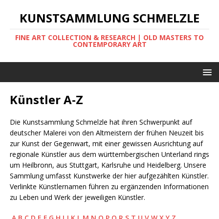
KUNSTSAMMLUNG SCHMELZLE
FINE ART COLLECTION & RESEARCH | OLD MASTERS TO
CONTEMPORARY ART
Künstler A-Z
Die Kunstsammlung Schmelzle hat ihren Schwerpunkt auf
deutscher Malerei von den Altmeistern der frühen Neuzeit bis
zur Kunst der Gegenwart, mit einer gewissen Ausrichtung auf
regionale Künstler aus dem württembergischen Unterland rings
um Heilbronn, aus Stuttgart, Karlsruhe und Heidelberg. Unsere
Sammlung umfasst Kunstwerke der hier aufgezählten Künstler.
Verlinkte Künstlernamen führen zu ergänzenden Informationen
zu Leben und Werk der jeweiligen Künstler.
A
B
C
D
E
F
G
H
I
J
K
L
M
N
O
P
Q
R
S
T
U
V
W
X
Y
Z