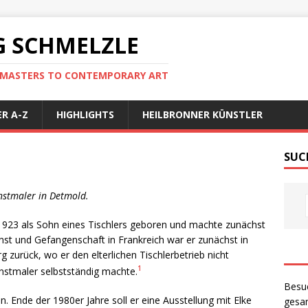
 SCHMELZLE
D MASTERS TO CONTEMPORARY ART
R A-Z
HIGHLIGHTS
HEILBRONNER KÜNSTLER
SUC
nstmaler in Detmold.
1923 als Sohn eines Tischlers geboren und machte zunächst
nst und Gefangenschaft in Frankreich war er zunächst in
 zurück, wo er den elterlichen Tischlerbetrieb nicht
1
unstmaler selbstständig machte.
Besu
en. Ende der 1980er Jahre soll er eine Ausstellung mit Elke
gesam