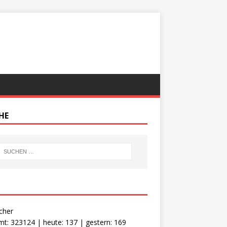
HE
cher
t: 323124 | heute: 137 | gestern: 169