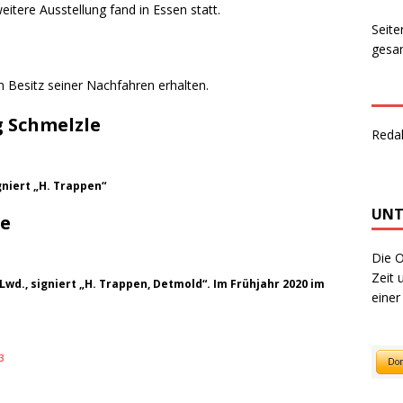
itere Ausstellung fand in Essen statt.
Seite
gesam
m Besitz seiner Nachfahren erhalten.
 Schmelzle
Reda
niert „H. Trappen“
UNT
ke
Die O
Zeit 
 Lwd., signiert „H. Trappen, Detmold“. Im Frühjahr 2020 im
einer
3