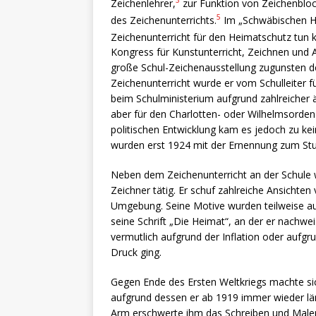
3
Zeichenlehrer,
zur Funktion von Zeichenblo
5
des Zeichenunterrichts.
Im „Schwäbischen He
Zeichenunterricht für den Heimatschutz tun 
Kongress für Kunstunterricht, Zeichnen und 
große Schul-Zeichenausstellung zugunsten de
Zeichenunterricht wurde er vom Schulleiter 
beim Schulministerium aufgrund zahlreicher 
aber für den Charlotten- oder Wilhelmsorden
politischen Entwicklung kam es jedoch zu ke
wurden erst 1924 mit der Ernennung zum Stu
Neben dem Zeichenunterricht an der Schule wa
Zeichner tätig. Er schuf zahlreiche Ansichte
Umgebung. Seine Motive wurden teilweise auc
seine Schrift „Die Heimat“, an der er nachwe
vermutlich aufgrund der Inflation oder aufgr
Druck ging.
Gegen Ende des Ersten Weltkriegs machte sic
aufgrund dessen er ab 1919 immer wieder län
Arm erschwerte ihm das Schreiben und Malen