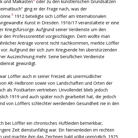
4
ck und Malkasten
oder zu den künstlerischen Grundsätzen
imatbuch“ ging er der Frage nach, was der
6
könne.
1912 beteiligte sich Löffler am Internationalen
Angewandte Kunst in Dresden. 1916/17 veranstaltete er eine
r Kriegsfürsorge. Aufgrund seiner Verdienste um den
für den Professorentitel vorgeschlagen. Dem wollte man
ähnlicher Anträge vorerst nicht nachkommen, merkte Löffler
 vor. Aufgrund der sich zum Kriegsende hin überstürzenden
iner Auszeichnung mehr. Seine beruflichen Verdienste
dienrat gewürdigt.
r Löffler auch in seiner Freizeit als unermüdlicher
n von Alt-Heilbronn sowie von Landschaften und Orten der
h als Postkarten vertrieben. Unvollendet blieb jedoch
islich 1919 und auch später noch gearbeitet hat, die jedoch
und von Löfflers schlechter werdenden Gesundheit nie in den
h bei Löffler ein chronisches Hüftleiden bemerkbar,
gere Zeit dienstunfähig war. Ein Nervenleiden im rechten
 und machte ihm das Zeichnen bald völlig unmöglich. 1925