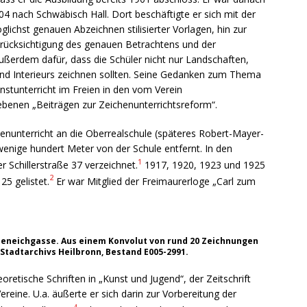
4 nach Schwäbisch Hall. Dort beschäftigte er sich mit der
ichst genauen Abzeichnen stilisierter Vorlagen, hin zur
erücksichtigung des genauen Betrachtens und der
ußerdem dafür, dass die Schüler nicht nur Landschaften,
 Interieurs zeichnen sollten. Seine Gedanken zum Thema
nstunterricht im Freien in den vom Verein
benen „Beiträgen zur Zeichenunterrichtsreform“.
henunterricht an die Oberrealschule (späteres Robert-Mayer-
enige hundert Meter von der Schule entfernt. In den
1
r Schillerstraße 37 verzeichnet.
1917, 1920, 1923 und 1925
2
25 gelistet.
Er war Mitglied der Freimaurerloge „Carl zum
beneichgasse. Aus einem Konvolut von rund 20 Zeichnungen
 Stadtarchivs Heilbronn, Bestand E005-2991.
oretische Schriften in „Kunst und Jugend“, der Zeitschrift
eine. U.a. äußerte er sich darin zur Vorbereitung der