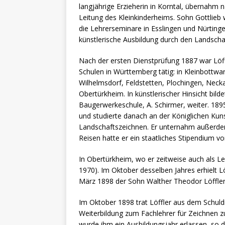
langjährige Erzieherin in Korntal, übernahm
Leitung des Kleinkinderheims. Sohn Gottlieb
die Lehrerseminare in Esslingen und Nürtingen
künstlerische Ausbildung durch den Landscha
Nach der ersten Dienstprüfung 1887 war Löffl
Schulen in Württemberg tätig: in Kleinbottwa
Wilhelmsdorf, Feldstetten, Plochingen, Neck
Obertürkheim. In künstlerischer Hinsicht bild
Baugerwerkeschule, A. Schirmer, weiter. 1895 
und studierte danach an der Königlichen Kuns
Landschaftszeichnen. Er unternahm außerdem 
Reisen hatte er ein staatliches Stipendium v
In Obertürkheim, wo er zeitweise auch als Leh
1970). Im Oktober desselben Jahres erhielt Lö
März 1898 der Sohn Walther Theodor Löffle
Im Oktober 1898 trat Löffler aus dem Schuld
Weiterbildung zum Fachlehrer für Zeichnen z
wurde ihm ein Ausbildungsjahr erlassen, so d