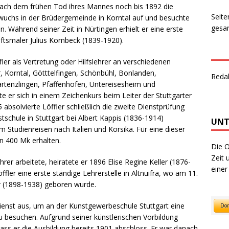
 nach dem frühen Tod ihres Mannes noch bis 1892 die
Seite
 wuchs in der Brüdergemeinde in Korntal auf und besuchte
gesam
. Während seiner Zeit in Nürtingen erhielt er eine erste
ftsmaler Julius Kornbeck (1839-1920).
er als Vertretung oder Hilfslehrer an verschiedenen
r, Korntal, Götttelfingen, Schönbühl, Bonlanden,
Reda
artenzlingen, Pfaffenhofen, Untereisesheim und
ete er sich in einem Zeichenkurs beim Leiter der Stuttgarter
absolvierte Löffler schließlich die zweite Dienstprüfung
tschule in Stuttgart bei Albert Kappis (1836-1914)
UNT
Studienreisen nach Italien und Korsika. Für eine dieser
on 400 Mk erhalten.
Die O
Zeit 
rer arbeitete, heiratete er 1896 Elise Regine Keller (1876-
einer
ffler eine erste ständige Lehrerstelle in Altnuifra, wo am 11.
r (1898-1938) geboren wurde.
ienst aus, um an der Kunstgewerbeschule Stuttgart eine
u besuchen. Aufgrund seiner künstlerischen Vorbildung
ass er die Ausbildung bereits 1901 abschloss. Er war danach