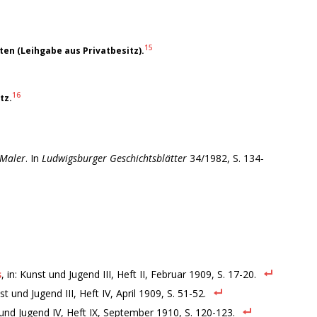
15
en (Leihgabe aus Privatbesitz).
16
tz.
 Maler
. In
Ludwigsburger Geschichtsblätter
34/1982, S. 134-
s
, in: Kunst und Jugend III, Heft II, Februar 1909, S. 17-20.
nst und Jugend III, Heft IV, April 1909, S. 51-52.
t und Jugend IV, Heft IX, September 1910, S. 120-123.