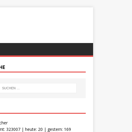
HE
cher
t: 323007 | heute: 20 | gestern: 169