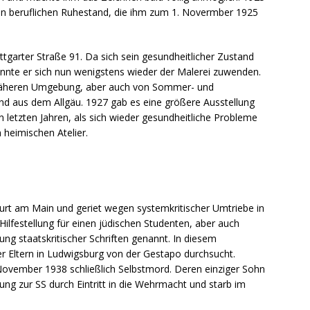
 den beruflichen Ruhestand, die ihm zum 1. Novermber 1925
ttgarter Straße 91. Da sich sein gesundheitlicher Zustand
onnte er sich nun wenigstens wieder der Malerei zuwenden.
 näheren Umgebung, aber auch von Sommer- und
nd aus dem Allgäu. 1927 gab es eine größere Ausstellung
n letzten Jahren, als sich wieder gesundheitliche Probleme
 heimischen Atelier.
furt am Main und geriet wegen systemkritischer Umtriebe in
ilfestellung für einen jüdischen Studenten, aber auch
ng staatskritischer Schriften genannt. In diesem
ltern in Ludwigsburg von der Gestapo durchsucht.
November 1938 schließlich Selbstmord. Deren einziger Sohn
ng zur SS durch Eintritt in die Wehrmacht und starb im