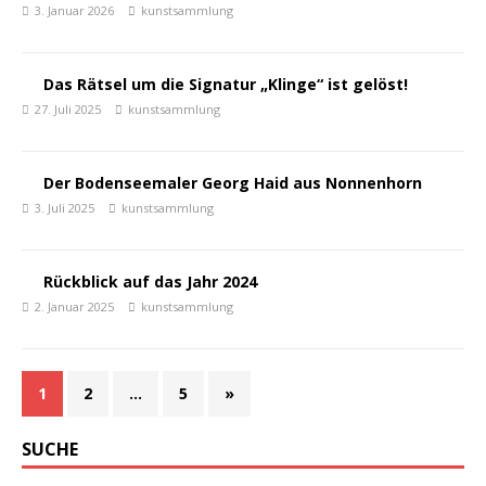
3. Januar 2026
kunstsammlung
Das Rätsel um die Signatur „Klinge“ ist gelöst!
27. Juli 2025
kunstsammlung
Der Bodenseemaler Georg Haid aus Nonnenhorn
3. Juli 2025
kunstsammlung
Rückblick auf das Jahr 2024
2. Januar 2025
kunstsammlung
1
2
…
5
»
SUCHE