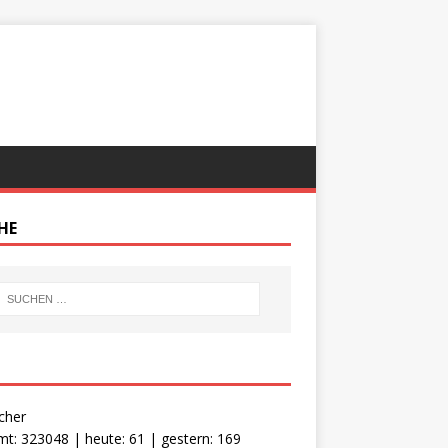
HE
cher
t: 323048 | heute: 61 | gestern: 169