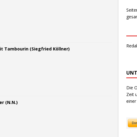
Seite
gesam
Reda
t Tambourin (Siegfried Köllner)
UNT
Die O
Zeit 
einer
r (N.N.)