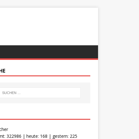
HE
cher
t: 322986 | heute: 168 | gestern: 225