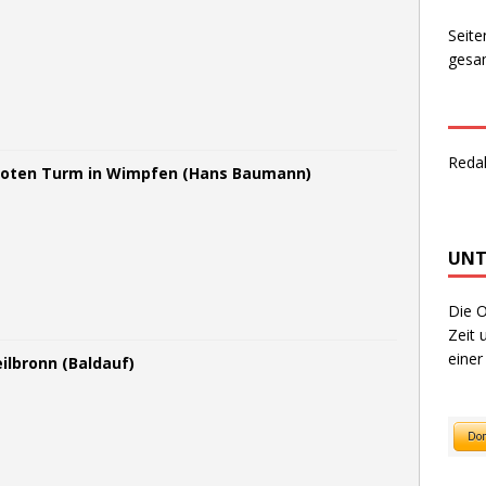
Seite
gesam
Reda
Roten Turm in Wimpfen (Hans Baumann)
UNT
Die O
Zeit 
einer
ilbronn (Baldauf)