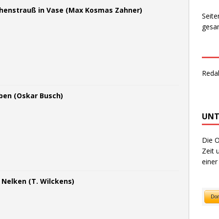
henstrauß in Vase (Max Kosmas Zahner)
Seite
gesam
Reda
eben (Oskar Busch)
UNT
Die O
Zeit 
einer
t Nelken (T. Wilckens)