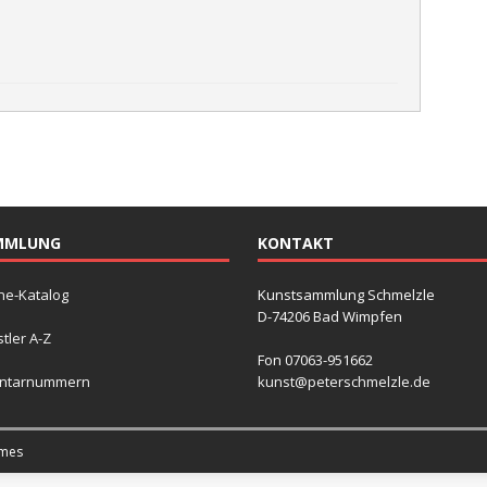
MMLUNG
KONTAKT
ne-Katalog
Kunstsammlung Schmelzle
D-74206 Bad Wimpfen
tler A-Z
Fon 07063-951662
entarnummern
kunst@peterschmelzle.de
mes