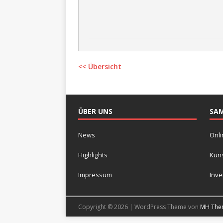
<< Übersicht
ÜBER UNS
SA
News
Onli
Highlights
Küns
Impressum
Inv
Copyright © 2026 | WordPress Theme von
MH The