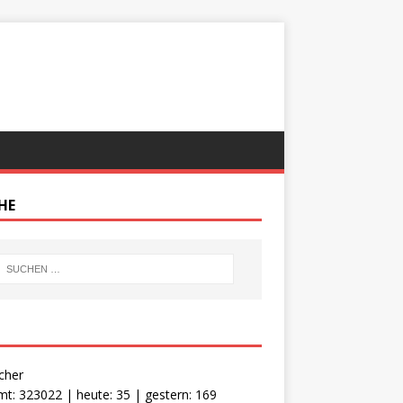
HE
cher
t: 323022 | heute: 35 | gestern: 169