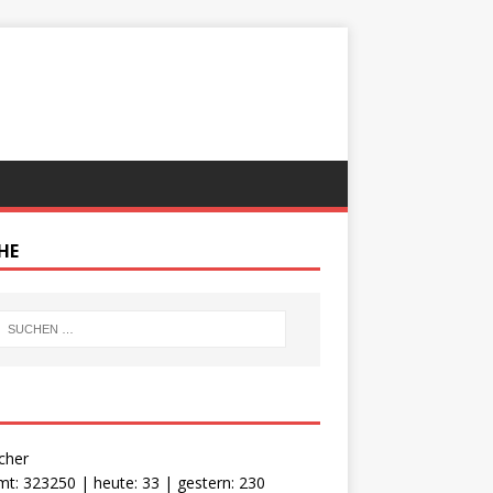
HE
cher
t: 323250 | heute: 33 | gestern: 230