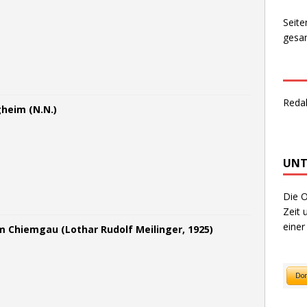
Seite
gesam
Reda
gheim (N.N.)
UNT
Die O
Zeit 
einer
m Chiemgau (Lothar Rudolf Meilinger, 1925)