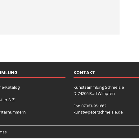
MMLUNG
KONTAKT
ne-Katalog
Kunstsammlung Schmelzle
D-74206 Bad Wimpfen
tler A-Z
Fon 07063-951662
entarnummern
kunst@peterschmelzle.de
mes