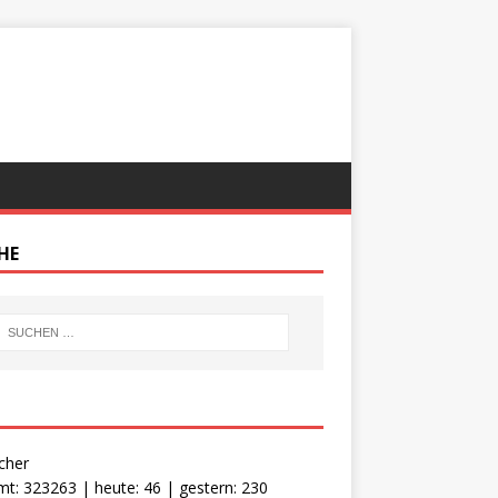
HE
cher
t: 323263 | heute: 46 | gestern: 230