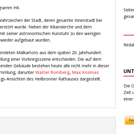
ogramm HK.
Seite
gesam
Wahrzeichen der Stadt, deren gesamte Innenstadt bei
erstört wurde. Neben der Kilianskirche und dem
it seiner astronomischen Kunstuhr zu den wenigen
 wieder aufgebaut wurden.
Reda
endeten Malkartons aus dem späten 20. Jahrhundert.
ellung einer Vorkriegsszene entschieden. Die auf dem
nden Gebäude bestehen heute alle nicht mehr in dieser
UNT
Sammlung, darunter
Walter Romberg
,
Max Kosmas
egs-Ansichten des Heilbronner Rathauses dargestellt.
Die O
Zeit 
einer