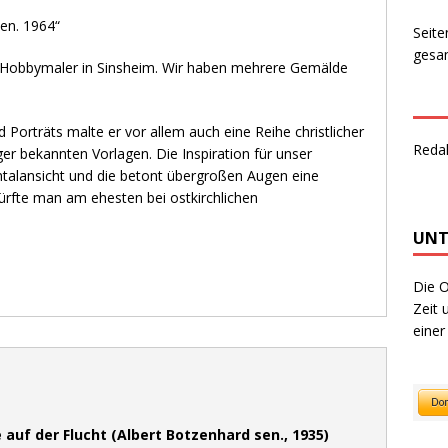
ien. 1964“
Seite
gesam
Hobbymaler in Sinsheim. Wir haben mehrere Gemälde
orträts malte er vor allem auch eine Reihe christlicher
Reda
r bekannten Vorlagen. Die Inspiration für unser
ntalansicht und die betont übergroßen Augen eine
ürfte man am ehesten bei ostkirchlichen
UNT
Die O
Zeit 
einer
ie auf der Flucht (Albert Botzenhard sen., 1935)