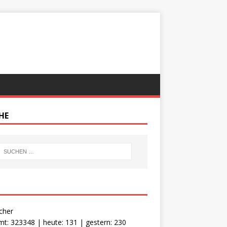
HE
cher
t: 323348 | heute: 131 | gestern: 230