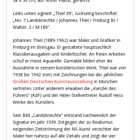
38 x 50 cm, auf fester Platte, gerahmt
Links unten signiert „Thiel 39“, rückseitig beschriftet:
„No. 7 Landsknechte / Johannes Thiel / Freiburg Br /
Wallstr. 2 / M.180“.
Johannes Thiel (1889-1962) war Maler und Grafiker in
Freiburg im Breisgau. Er gestaltete hauptsächlich
Klassikerausgaben und Kinderbücher. An freien Arbeiten
schuf er meist Aquarelle. Gemälde bilden eher die
Ausnahme in seinem künstlerischen Werk. Thiel war von
1938 bis 1942 stets mit Zeichnungen bei der jährlichen
Großen Deutschen Kunstausstellung
in München
vertreten. Unter anderem erwaben die „Kanzlei des
Führers“ (KdF) und der Hitler-Stellvertreter Rudolf Hess
Werke des Künstlers.
Sein Bild „Landsknechte“ entstand nachweislich der
Signatur im Jahr 1939. Entgegen der zu Realismus
neigenden Zeitströmung der NS-Kunst verzichtet der
Maler hier nahezu auf alle Details und zeigt die vier