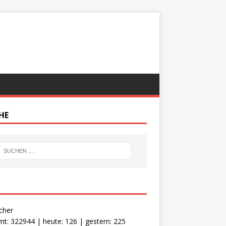
HE
cher
t: 322944 | heute: 126 | gestern: 225