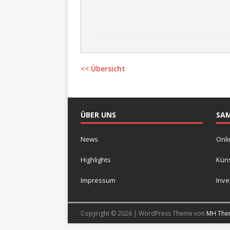
<< Übersicht
ÜBER UNS
SA
News
Onli
Highlights
Küns
Impressum
Inv
Copyright © 2026 | WordPress Theme von
MH The