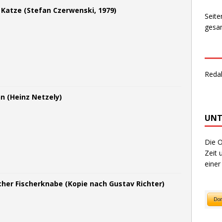
Katze (Stefan Czerwenski, 1979)
Seite
gesam
Reda
n (Heinz Netzely)
UNT
Die O
Zeit 
einer
cher Fischerknabe (Kopie nach Gustav Richter)