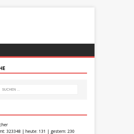
HE
cher
t: 323348 | heute: 131 | gestern: 230