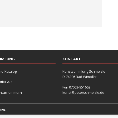
MMLUNG
KONTAKT
ne-Katalog
Kunstsammlung Schmelzle
D-74206 Bad Wimpfen
tler A-Z
Fon 07063-951662
entarnummern
kunst@peterschmelzle.de
mes