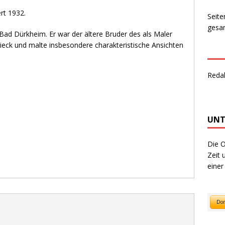
ert 1932.
Seite
gesam
ad Dürkheim. Er war der ältere Bruder des als Maler
eck und malte insbesondere charakteristische Ansichten
Reda
UNT
Die O
Zeit 
einer