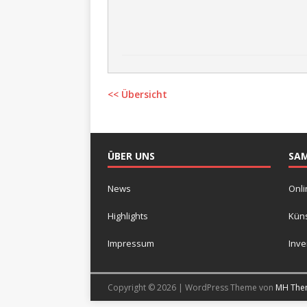
<< Übersicht
ÜBER UNS
SA
News
Onli
Highlights
Küns
Impressum
Inv
Copyright © 2026 | WordPress Theme von
MH The