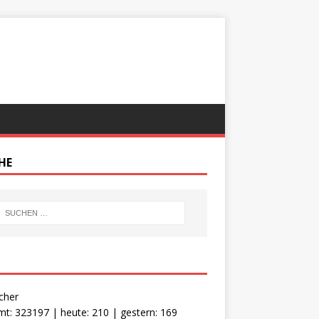
HE
cher
t: 323197 | heute: 210 | gestern: 169