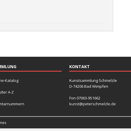
MMLUNG
KONTAKT
ne-Katalog
Kunstsammlung Schmelzle
D-74206 Bad Wimpfen
tler A-Z
Fon 07063-951662
entarnummern
kunst@peterschmelzle.de
mes