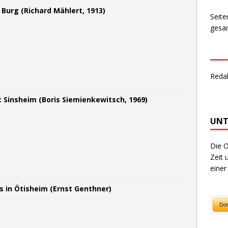
 Burg (Richard Mählert, 1913)
Seite
gesam
Reda
ft Sinsheim (Boris Siemienkewitsch, 1969)
UNT
Die O
Zeit 
einer
 in Ötisheim (Ernst Genthner)