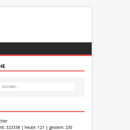
HE
cher
t: 323338 | heute: 121 | gestern: 230