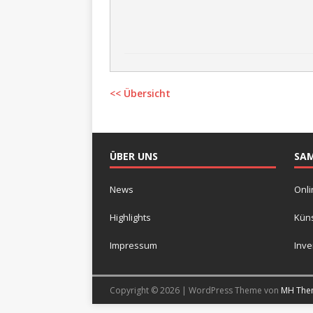
<< Übersicht
ÜBER UNS
SA
News
Onli
Highlights
Küns
Impressum
Inv
Copyright © 2026 | WordPress Theme von
MH The