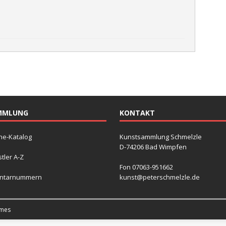
MMLUNG
KONTAKT
ne-Katalog
Kunstsammlung Schmelzle
D-74206 Bad Wimpfen
tler A-Z
Fon 07063-951662
entarnummern
kunst@peterschmelzle.de
mes