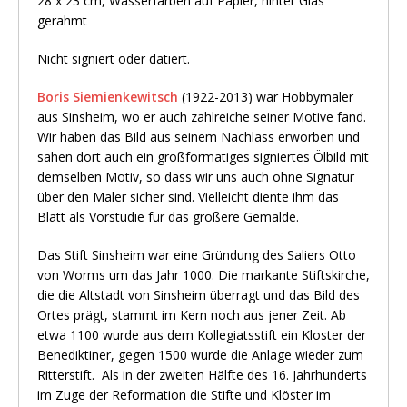
28 x 23 cm, Wasserfarben auf Papier, hinter Glas
gerahmt
Nicht signiert oder datiert.
Boris Siemienkewitsch
(1922-2013) war Hobbymaler
aus Sinsheim, wo er auch zahlreiche seiner Motive fand.
Wir haben das Bild aus seinem Nachlass erworben und
sahen dort auch ein großformatiges signiertes Ölbild mit
demselben Motiv, so dass wir uns auch ohne Signatur
über den Maler sicher sind. Vielleicht diente ihm das
Blatt als Vorstudie für das größere Gemälde.
Das Stift Sinsheim war eine Gründung des Saliers Otto
von Worms um das Jahr 1000. Die markante Stiftskirche,
die die Altstadt von Sinsheim überragt und das Bild des
Ortes prägt, stammt im Kern noch aus jener Zeit. Ab
etwa 1100 wurde aus dem Kollegiatsstift ein Kloster der
Benediktiner, gegen 1500 wurde die Anlage wieder zum
Ritterstift. Als in der zweiten Hälfte des 16. Jahrhunderts
im Zuge der Reformation die Stifte und Klöster im